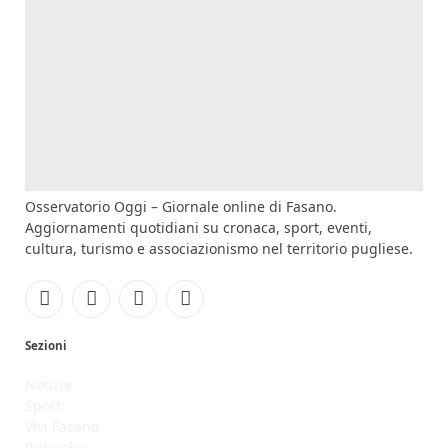
Osservatorio Oggi – Giornale online di Fasano.
Aggiornamenti quotidiani su cronaca, sport, eventi,
cultura, turismo e associazionismo nel territorio pugliese.
Facebook
Instagram
YouTube
RSS
Sezioni
Notizie
Sport
Vivi Fasano
Rubriche