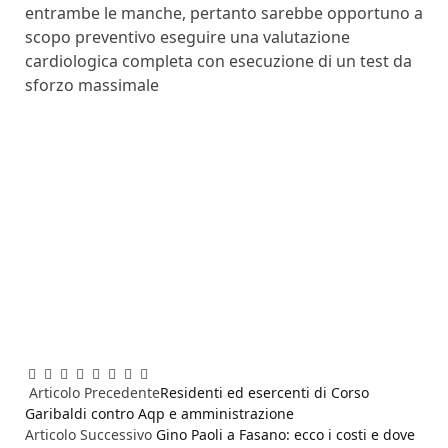
entrambe le manche, pertanto sarebbe opportuno a
scopo preventivo eseguire una valutazione
cardiologica completa con esecuzione di un test da
sforzo massimale
Facebook
Twitter
Pinterest
LinkedIn
Reddit
WhatsApp
Telegram
Email
Articolo Precedente
Residenti ed esercenti di Corso
Garibaldi contro Aqp e amministrazione
Articolo Successivo
Gino Paoli a Fasano: ecco i costi e dove