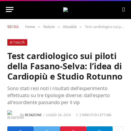
SEI SU:
Home
Notizie
Attualità
Test cardiologico sui piloti della Fasano-Selva: l’idea di Cardiopiù e Studio Rotunno
»
»
»
ATTUALITÀ
Test cardiologico sui piloti
della Fasano-Selva: l’idea di
Cardiopiù e Studio Rotunno
Sono stati resi noti i risultati dell'esperimento
effettuato su tre tipologie diverse: dall'esperto
all'esordiente passando per il vip
DA
REDAZIONE
LUGLIO 24, 2014
2 MINUTI DI LETTURA