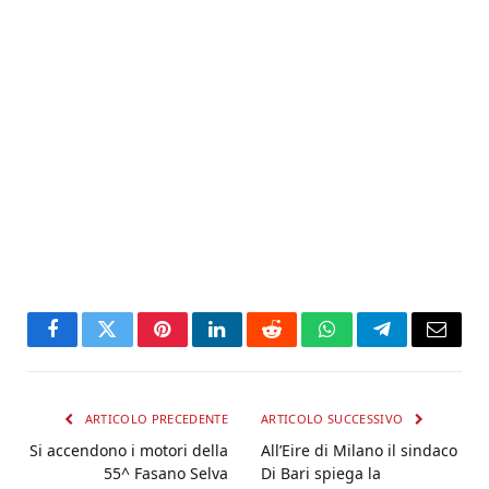
Facebook
Twitter
Pinterest
LinkedIn
Reddit
WhatsApp
Telegram
Email
ARTICOLO PRECEDENTE
ARTICOLO SUCCESSIVO
Si accendono i motori della
All’Eire di Milano il sindaco
55^ Fasano Selva
Di Bari spiega la