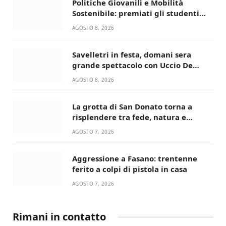
Politiche Giovanili e Mobilità
Sostenibile: premiati gli studenti
universitari del bando “La strada
AGOSTO 8, 2026
giusta”
Savelletri in festa, domani sera
grande spettacolo con Uccio De
Santis
AGOSTO 8, 2026
La grotta di San Donato torna a
risplendere tra fede, natura e
devozione
AGOSTO 7, 2026
Aggressione a Fasano: trentenne
ferito a colpi di pistola in casa
AGOSTO 7, 2026
Rimani in contatto