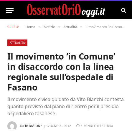
SEI SU:
Home
Notizie
Attualità
Il movimento ‘in Comune’ in disaccordo con la linea regionale sull’ospedale di Fasano
»
»
»
ATTUALITÀ
Il movimento ‘in Comune’
in disaccordo con la linea
regionale sull’ospedale di
Fasano
Il movimento civico guidato da Vito Bianchi contesta
quanto previsto dal piano di rientro per il presidio
ospedaliero fasanese
DA
REDAZIONE
GIUGNO 8, 2012
3 MINUTI DI LETTURA