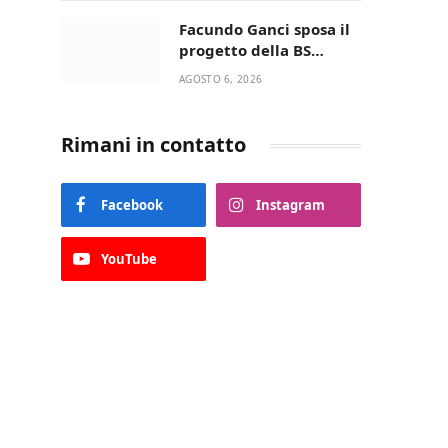
della Villetta di Laureto
Facundo Ganci sposa il
progetto della BS
Soccer Team Fasano e
AGOSTO 6, 2026
ritorna in campo
Rimani in contatto
Facebook
Instagram
YouTube