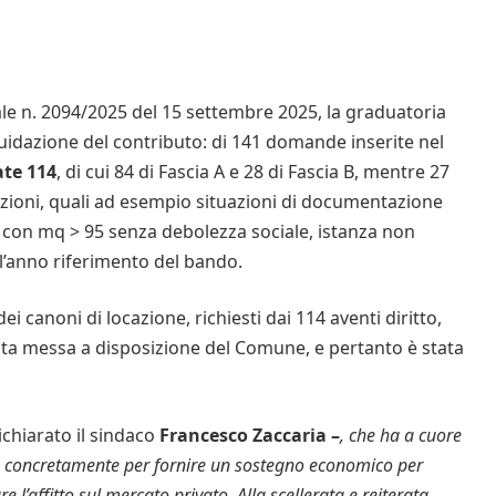
le n. 2094/2025 del 15 settembre 2025, la graduatoria
liquidazione del contributo: di 141 domande inserite nel
te 114
, di cui 84 di Fascia A e 28 di Fascia B, mentre 27
zioni, quali ad esempio situazioni di documentazione
io con mq > 95 senza debolezza sociale, istanza non
l’anno riferimento del bando.
 canoni di locazione, richiesti dai 114 aventi diritto,
ta messa a disposizione del Comune, e pertanto è stata
chiarato il sindaco
Francesco Zaccaria –
, che ha a cuore
ire concretamente per fornire
un sostegno economico per
e l’affitto sul mercato privato.
Alla scellerata e reiterata