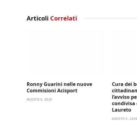
Articoli
Correlati
Ronny Guarini nelle nuove
Cura dei 
Commisioni Acisport
cittadinan
l’avviso p
AGOSTO 6, 2026
condivisa d
Laureto
AGOSTO 5, 202