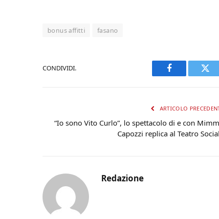
bonus affitti
fasano
CONDIVIDI.
Facebook
Twi
ARTICOLO PRECEDEN
“Io sono Vito Curlo”, lo spettacolo di e con Mim
Capozzi replica al Teatro Socia
Redazione