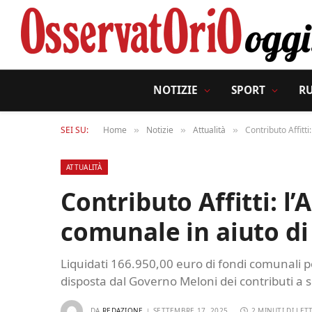
NOTIZIE
SPORT
R
SEI SU:
Home
Notizie
Attualità
Contributo Affitt
»
»
»
ATTUALITÀ
Contributo Affitti: l
comunale in aiuto di
Liquidati 166.950,00 euro di fondi comunali per
disposta dal Governo Meloni dei contributi a s
DA
REDAZIONE
SETTEMBRE 17, 2025
2 MINUTI DI LET