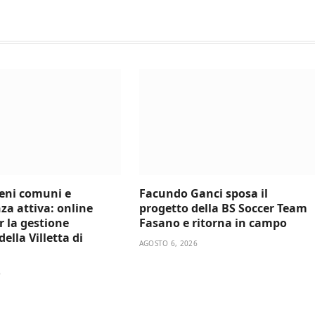
beni comuni e
Facundo Ganci sposa il
za attiva: online
progetto della BS Soccer Team
er la gestione
Fasano e ritorna in campo
ella Villetta di
AGOSTO 6, 2026
6