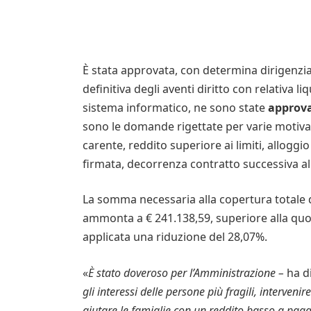
È stata approvata, con determina dirigenzia
definitiva degli aventi diritto con relativa 
sistema informatico, ne sono state
approva
sono le domande rigettate per varie motiva
carente, reddito superiore ai limiti, allogg
firmata, decorrenza contratto successiva al
La somma necessaria alla copertura totale dei
ammonta a € 241.138,59, superiore alla quo
applicata una riduzione del 28,07%.
«
È stato doveroso per l’Amministrazione –
ha di
gli interessi delle persone più fragili, interven
aiutare le famiglie con un reddito basso a pagar