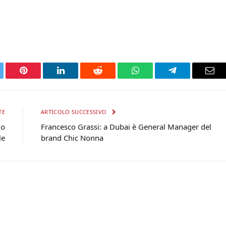
tter
Pinterest
LinkedIn
Reddit
WhatsApp
Telegram
Ema
TE
ARTICOLO SUCCESSIVO
mo
Francesco Grassi: a Dubai è General Manager del
le
brand Chic Nonna