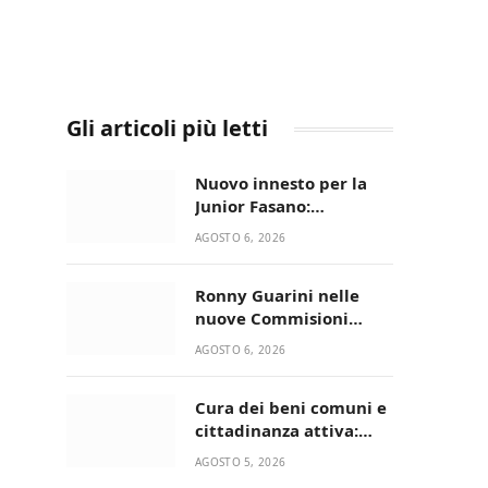
Gli articoli più letti
Nuovo innesto per la
Junior Fasano:
ingaggiato il
AGOSTO 6, 2026
talentuoso Francesco
Lupo Timini
Ronny Guarini nelle
nuove Commisioni
Acisport
AGOSTO 6, 2026
Cura dei beni comuni e
cittadinanza attiva:
online l’avviso per la
AGOSTO 5, 2026
gestione condivisa