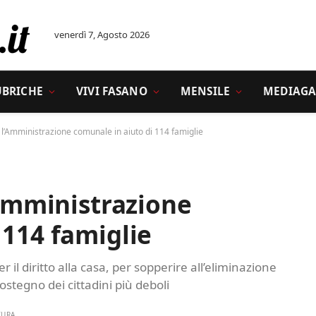
venerdì 7, Agosto 2026
UBRICHE
VIVI FASANO
MENSILE
MEDIAGA
i: l’Amministrazione comunale in aiuto di 114 famiglie
’Amministrazione
 114 famiglie
 il diritto alla casa, per sopperire all’eliminazione
ostegno dei cittadini più deboli
TURA