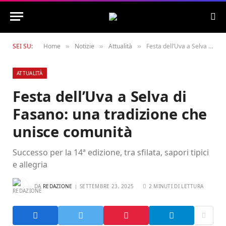
SEI SU:
Home
Notizie
Attualità
Festa dell’Uva a Selva di Fasano: una tradizione che unisce comunità
»
»
»
ATTUALITÀ
Festa dell’Uva a Selva di
Fasano: una tradizione che
unisce comunità
Successo per la 14ª edizione, tra sfilata, sapori tipici
e allegria
DA
REDAZIONE
SETTEMBRE 23, 2025
2 MINUTI DI LETTURA