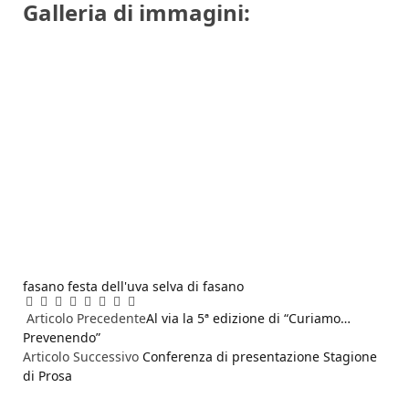
Galleria di immagini:
fasano
festa dell'uva
selva di fasano
Facebook
Twitter
Pinterest
LinkedIn
Reddit
WhatsApp
Telegram
Email
Articolo Precedente
Al via la 5ª edizione di “Curiamo…
Prevenendo”
Articolo Successivo
Conferenza di presentazione Stagione
di Prosa