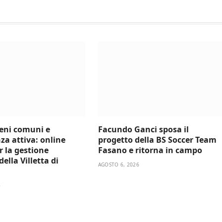
beni comuni e
Facundo Ganci sposa il
za attiva: online
progetto della BS Soccer Team
er la gestione
Fasano e ritorna in campo
ella Villetta di
AGOSTO 6, 2026
6