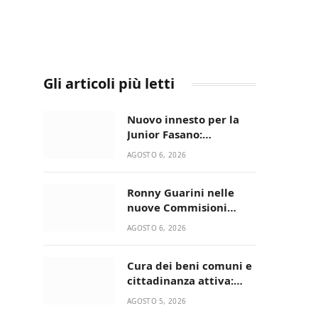
Gli articoli più letti
Nuovo innesto per la
Junior Fasano:
ingaggiato il
AGOSTO 6, 2026
talentuoso Francesco
Lupo Timini
Ronny Guarini nelle
nuove Commisioni
Acisport
AGOSTO 6, 2026
Cura dei beni comuni e
cittadinanza attiva:
online l’avviso per la
AGOSTO 5, 2026
gestione condivisa