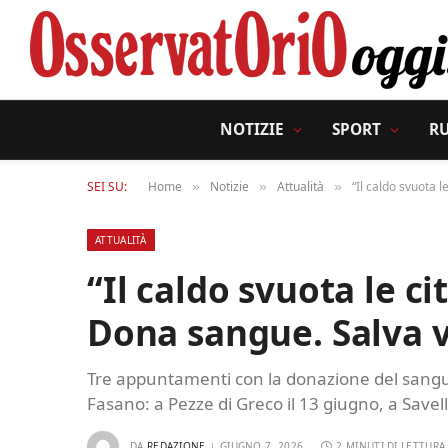
NOTIZIE
SPORT
R
SEI SU:
Home
Notizie
Attualità
“Il caldo svuota l
»
»
»
ATTUALITÀ
“Il caldo svuota le ci
Dona sangue. Salva v
Tre appuntamenti con la donazione del sangue 
Fasano: a Pezze di Greco il 13 giugno, a Savelle
DA
REDAZIONE
GIUGNO 7, 2026
2 MINUTI DI LETTURA