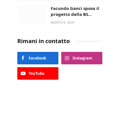
della Villetta di Laureto
Facundo Ganci sposa il
progetto della BS
Soccer Team Fasano e
AGOSTO 6, 2026
ritorna in campo
Rimani in contatto
Facebook
Instagram
YouTube