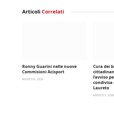
Articoli
Correlati
Ronny Guarini nelle nuove
Cura dei 
Commisioni Acisport
cittadinan
l’avviso p
AGOSTO 6, 2026
condivisa d
Laureto
AGOSTO 5, 202