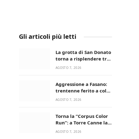
Gli articoli più letti
La grotta di San Donato
torna a risplendere tra
fede, natura e
AGOSTO 7, 2026
devozione
Aggressione a Fasano:
trentenne ferito a colpi
di pistola in casa
AGOSTO 7, 2026
Torna la “Corpus Color
Run”: a Torre Canne la
corsa più allegra e
AGOSTO 7, 2026
colorata dell’estate!