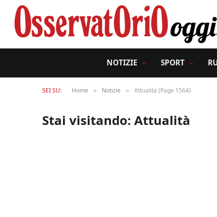
NOTIZIE
SPORT
R
SEI SU:
Home
Notizie
Attualità (Page 1564)
»
»
Stai visitando:
Attualità