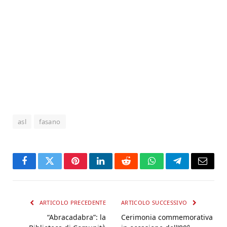
asl
fasano
Facebook
Twitter
Pinterest
LinkedIn
Reddit
WhatsApp
Telegram
Email
ARTICOLO PRECEDENTE
ARTICOLO SUCCESSIVO
“Abracadabra”: la
Cerimonia commemorativa