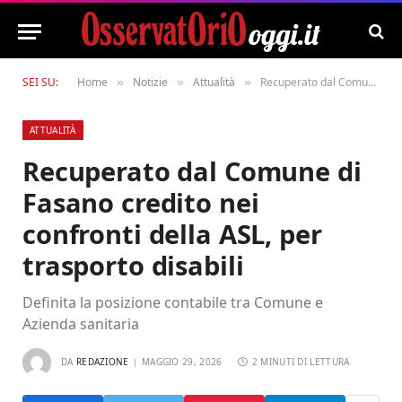
SEI SU:
Home
Notizie
Attualità
Recuperato dal Comune di Fasano credito nei confronti della ASL, per trasporto disabili
»
»
»
ATTUALITÀ
Recuperato dal Comune di
Fasano credito nei
confronti della ASL, per
trasporto disabili
Definita la posizione contabile tra Comune e
Azienda sanitaria
DA
REDAZIONE
MAGGIO 29, 2026
2 MINUTI DI LETTURA