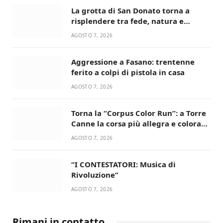
La grotta di San Donato torna a
risplendere tra fede, natura e
devozione
AGOSTO 7, 2026
Aggressione a Fasano: trentenne
ferito a colpi di pistola in casa
AGOSTO 7, 2026
Torna la “Corpus Color Run”: a Torre
Canne la corsa più allegra e colorata
dell’estate!
AGOSTO 7, 2026
“I CONTESTATORI: Musica di
Rivoluzione”
AGOSTO 7, 2026
Rimani in contatto