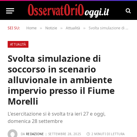
SEI SU:
Home
Notizie
Attualità
Svolta simulazione di soccorso in scenario alluvionale in ambiente impervio presso il Fiume Morelli
»
»
»
ATTUALITÀ
Svolta simulazione di
soccorso in scenario
alluvionale in ambiente
impervio presso il Fiume
Morelli
L'esercitazione si è svolta tra ieri 27 e oggi,
domenica 28 settembre
DA
REDAZIONE
SETTEMBRE 28, 2025
2 MINUTI DI LETTURA