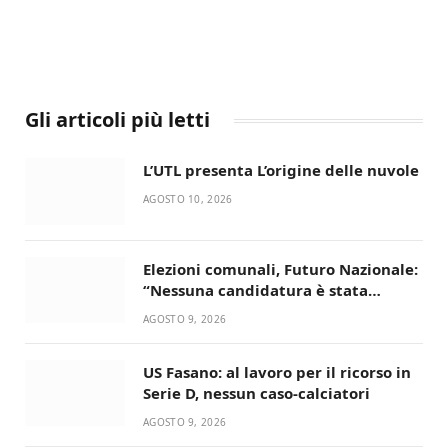
Gli articoli più letti
L’UTL presenta L’origine delle nuvole
AGOSTO 10, 2026
Elezioni comunali, Futuro Nazionale:
“Nessuna candidatura è stata
ancora decisa”
AGOSTO 9, 2026
US Fasano: al lavoro per il ricorso in
Serie D, nessun caso-calciatori
AGOSTO 9, 2026