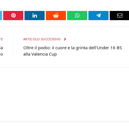
tter
Pinterest
LinkedIn
Reddit
WhatsApp
Telegram
Ema
TE
ARTICOLO SUCCESSIVO
la
Oltre il podio: il cuore e la grinta dell’Under 16 BS
io
alla Valencia Cup