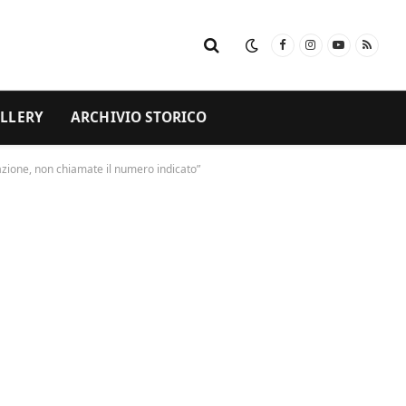
Facebook
Instagram
YouTube
RSS
LLERY
ARCHIVIO STORICO
cazione, non chiamate il numero indicato”
a