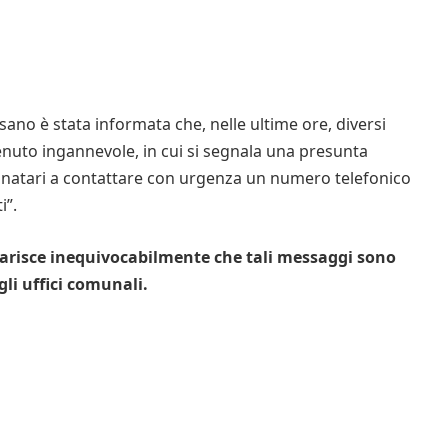
no è stata informata che, nelle ultime ore, diversi
enuto ingannevole, in cui si segnala una presunta
stinatari a contattare con urgenza un numero telefonico
i”.
hiarisce inequivocabilmente che tali messaggi sono
li uffici comunali.