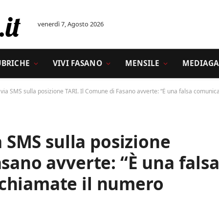
venerdì 7, Agosto 2026
UBRICHE
VIVI FASANO
MENSILE
MEDIAGA
fa via SMS sulla posizione TARI. Il Comune di Fasano avverte: “È una falsa comuni
ia SMS sulla posizione
asano avverte: “È una fals
chiamate il numero