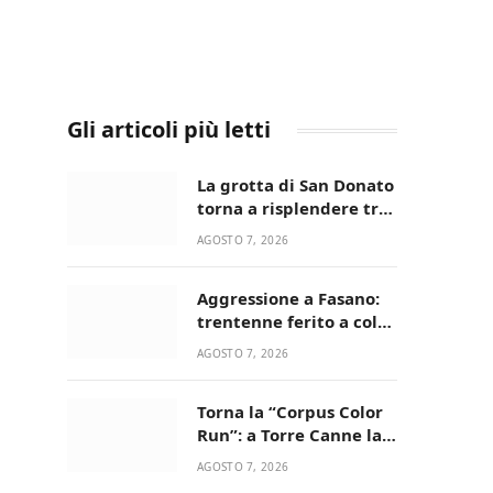
Gli articoli più letti
La grotta di San Donato
torna a risplendere tra
fede, natura e
AGOSTO 7, 2026
devozione
Aggressione a Fasano:
trentenne ferito a colpi
di pistola in casa
AGOSTO 7, 2026
Torna la “Corpus Color
Run”: a Torre Canne la
corsa più allegra e
AGOSTO 7, 2026
colorata dell’estate!