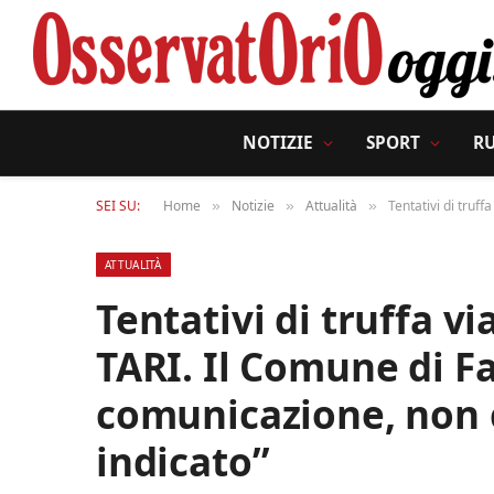
NOTIZIE
SPORT
R
SEI SU:
Home
Notizie
Attualità
Tentativi di truf
»
»
»
ATTUALITÀ
Tentativi di truffa v
TARI. Il Comune di F
comunicazione, non 
indicato”