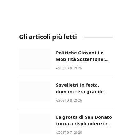
Gli articoli più letti
Politiche Giovanili e
Mobilità Sostenibile:
premiati gli studenti
AGOSTO 8, 2026
universitari del bando
“La strada giusta”
Savelletri in festa,
domani sera grande
spettacolo con Uccio De
AGOSTO 8, 2026
Santis
La grotta di San Donato
torna a risplendere tra
fede, natura e
AGOSTO 7, 2026
devozione