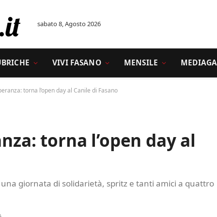
sabato 8, Agosto 2026
UBRICHE
VIVI FASANO
MENSILE
MEDIAGA
speranza: torna l’open day al Canile di Fasano
anza: torna l’open day al
na giornata di solidarietà, spritz e tanti amici a quattro
A