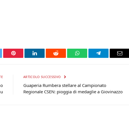
tter
Pinterest
LinkedIn
Reddit
WhatsApp
Telegram
Ema
TE
ARTICOLO SUCCESSIVO
no
Guaperia Rumbera stellare al Campionato
lu
Regionale CSEN: pioggia di medaglie a Giovinazzo