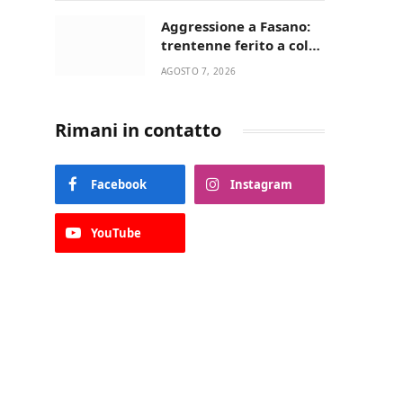
Aggressione a Fasano:
trentenne ferito a colpi
di pistola in casa
AGOSTO 7, 2026
Rimani in contatto
Facebook
Instagram
YouTube