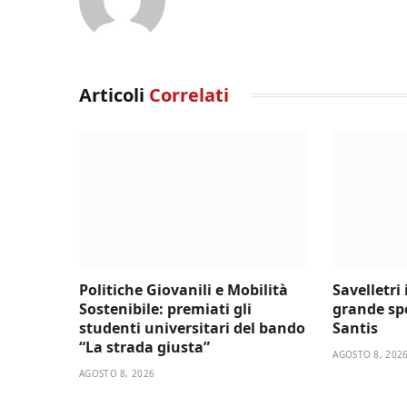
Articoli
Correlati
Politiche Giovanili e Mobilità
Savelletri
Sostenibile: premiati gli
grande sp
studenti universitari del bando
Santis
“La strada giusta”
AGOSTO 8, 202
AGOSTO 8, 2026