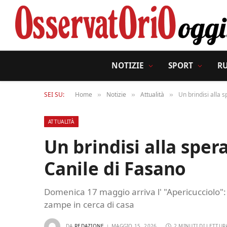
NOTIZIE
SPORT
R
SEI SU:
Home
Notizie
Attualità
Un brindisi alla 
»
»
»
ATTUALITÀ
Un brindisi alla sper
Canile di Fasano
Domenica 17 maggio arriva l' "Apericucciolo": u
zampe in cerca di casa
DA
REDAZIONE
MAGGIO 15, 2026
2 MINUTI DI LETTUR