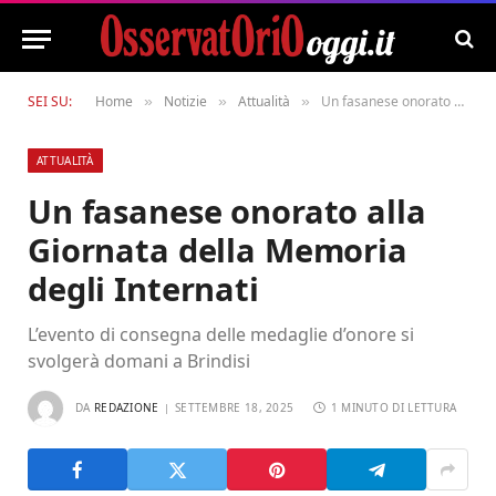
SEI SU:
Home
Notizie
Attualità
Un fasanese onorato alla Giornata della Memoria degli Internati
»
»
»
ATTUALITÀ
Un fasanese onorato alla
Giornata della Memoria
degli Internati
L’evento di consegna delle medaglie d’onore si
svolgerà domani a Brindisi
DA
REDAZIONE
SETTEMBRE 18, 2025
1 MINUTO DI LETTURA