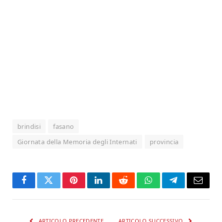
brindisi
fasano
Giornata della Memoria degli Internati
provincia
Facebook
Twitter
Pinterest
LinkedIn
Reddit
WhatsApp
Telegram
Email
ARTICOLO PRECEDENTE
ARTICOLO SUCCESSIVO