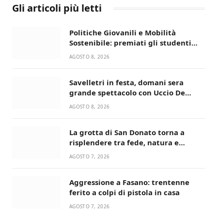
Gli articoli più letti
Politiche Giovanili e Mobilità
Sostenibile: premiati gli studenti
universitari del bando “La strada
AGOSTO 8, 2026
giusta”
Savelletri in festa, domani sera
grande spettacolo con Uccio De
Santis
AGOSTO 8, 2026
La grotta di San Donato torna a
risplendere tra fede, natura e
devozione
AGOSTO 7, 2026
Aggressione a Fasano: trentenne
ferito a colpi di pistola in casa
AGOSTO 7, 2026