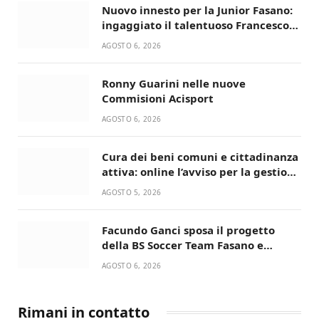
Nuovo innesto per la Junior Fasano:
ingaggiato il talentuoso Francesco
Lupo Timini
AGOSTO 6, 2026
Ronny Guarini nelle nuove
Commisioni Acisport
AGOSTO 6, 2026
Cura dei beni comuni e cittadinanza
attiva: online l’avviso per la gestione
condivisa della Villetta di Laureto
AGOSTO 5, 2026
Facundo Ganci sposa il progetto
della BS Soccer Team Fasano e
ritorna in campo
AGOSTO 6, 2026
Rimani in contatto