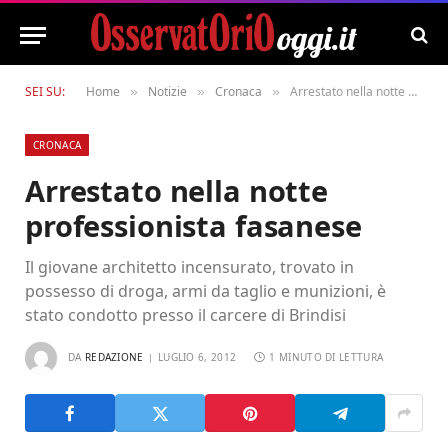
SEI SU:
Home
Notizie
Cronaca
Arrestato nella notte professionista fasanese
»
»
»
CRONACA
Arrestato nella notte
professionista fasanese
Il giovane architetto incensurato, trovato in
possesso di droga, armi da taglio e munizioni, è
stato condotto presso il carcere di Brindisi
DA
REDAZIONE
LUGLIO 6, 2012
1 MINUTO DI LETTURA