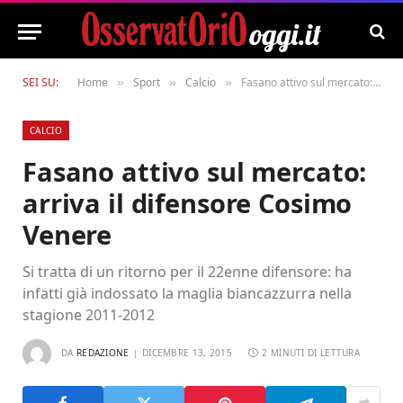
SEI SU:
Home
Sport
Calcio
Fasano attivo sul mercato: arriva il difensore Cosimo Venere
»
»
»
CALCIO
Fasano attivo sul mercato:
arriva il difensore Cosimo
Venere
Si tratta di un ritorno per il 22enne difensore: ha
infatti già indossato la maglia biancazzurra nella
stagione 2011-2012
DA
REDAZIONE
DICEMBRE 13, 2015
2 MINUTI DI LETTURA