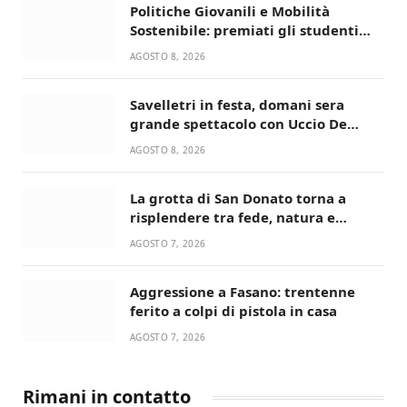
Politiche Giovanili e Mobilità
Sostenibile: premiati gli studenti
universitari del bando “La strada
AGOSTO 8, 2026
giusta”
Savelletri in festa, domani sera
grande spettacolo con Uccio De
Santis
AGOSTO 8, 2026
La grotta di San Donato torna a
risplendere tra fede, natura e
devozione
AGOSTO 7, 2026
Aggressione a Fasano: trentenne
ferito a colpi di pistola in casa
AGOSTO 7, 2026
Rimani in contatto