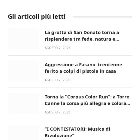
Gli articoli più letti
La grotta di San Donato torna a
risplendere tra fede, natura e
devozione
AGOSTO 7, 2026
Aggressione a Fasano: trentenne
ferito a colpi di pistola in casa
AGOSTO 7, 2026
Torna la “Corpus Color Run”: a Torre
Canne la corsa più allegra e colorata
dell’estate!
AGOSTO 7, 2026
“I CONTESTATORI: Musica di
Rivoluzione”