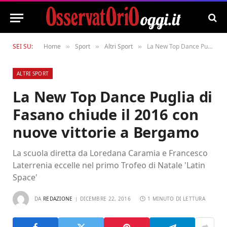
SEI SU:
Home
Sport
Altri Sport
La New Top Dance Puglia di Fasano chiude il 2016 con nuove vittorie a Bergamo
»
»
»
ALTRI SPORT
La New Top Dance Puglia di
Fasano chiude il 2016 con
nuove vittorie a Bergamo
La scuola diretta da Loredana Caramia e Francesco
Laterrenia eccelle nel primo Trofeo di Natale 'Latin
Space'
DA
REDAZIONE
DICEMBRE 22, 2016
1 MINUTO DI LETTURA