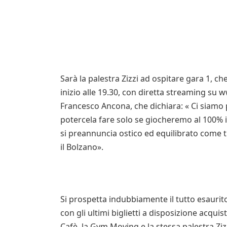
Sarà la palestra Zizzi ad ospitare gara 1, ch
inizio alle 19.30, con diretta streaming su w
Francesco Ancona, che dichiara: « Ci siamo p
potercela fare solo se giocheremo al 100% in
si preannuncia ostico ed equilibrato come t
il Bolzano».
Si prospetta indubbiamente il tutto esaurito 
con gli ultimi biglietti a disposizione acqui
Cafè, la Gym Moving e la stessa palestra Ziz