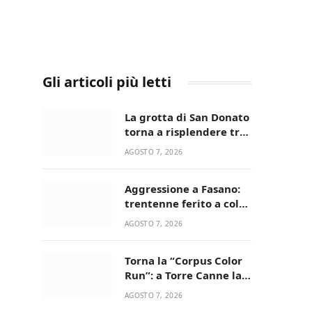
Gli articoli più letti
La grotta di San Donato
torna a risplendere tra
fede, natura e
AGOSTO 7, 2026
devozione
Aggressione a Fasano:
trentenne ferito a colpi
di pistola in casa
AGOSTO 7, 2026
Torna la “Corpus Color
Run”: a Torre Canne la
corsa più allegra e
AGOSTO 7, 2026
colorata dell’estate!