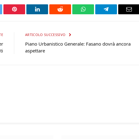
tter
Pinterest
LinkedIn
Reddit
WhatsApp
Telegram
Ema
TE
ARTICOLO SUCCESSIVO
er
Piano Urbanistico Generale: Fasano dovrà ancora
ti
aspettare