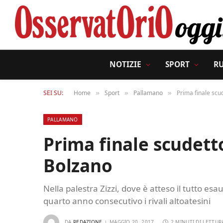
NOTIZIE
SPORT
R
SEI SU:
Home
Sport
Pallamano
Prima finale scu
»
»
»
PALLAMANO
Prima finale scudett
Bolzano
Nella palestra Zizzi, dove è atteso il tutto es
quarto anno consecutivo i rivali altoatesini
DA
REDAZIONE
MAGGIO 20, 2017
2 MINUTI DI LETTUR