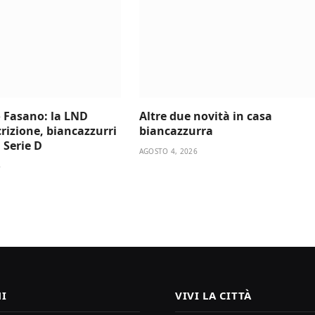
 Fasano: la LND
Altre due novità in casa
scrizione, biancazzurri
biancazzurra
a Serie D
AGOSTO 4, 2026
6
I
VIVI LA CITTÀ