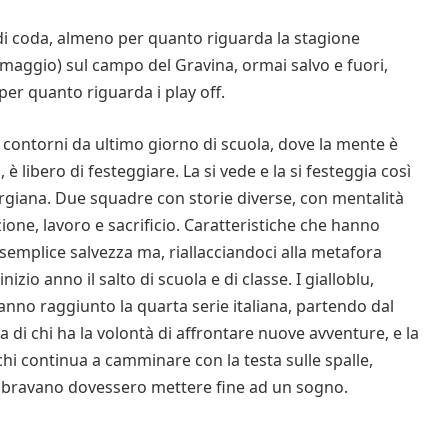
i di coda, almeno per quanto riguarda la stagione
 maggio) sul campo del Gravina, ormai salvo e fuori,
per quanto riguarda i play off.
i contorni da ultimo giorno di scuola, dove la mente è
, è libero di festeggiare. La si vede e la si festeggia così
 murgiana. Due squadre con storie diverse, con mentalità
ione, lavoro e sacrificio. Caratteristiche che hanno
semplice salvezza ma, riallacciandoci alla metafora
zio anno il salto di scuola e di classe. I gialloblu,
hanno raggiunto la quarta serie italiana, partendo dal
ia di chi ha la volontà di affrontare nuove avventure, e la
chi continua a camminare con la testa sulle spalle,
embravano dovessero mettere fine ad un sogno.