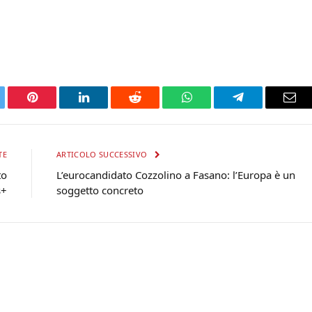
tter
Pinterest
LinkedIn
Reddit
WhatsApp
Telegram
Ema
TE
ARTICOLO SUCCESSIVO
to
L’eurocandidato Cozzolino a Fasano: l’Europa è un
s+
soggetto concreto