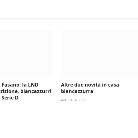
 Fasano: la LND
Altre due novità in casa
scrizione, biancazzurri
biancazzurra
a Serie D
AGOSTO 4, 2026
6