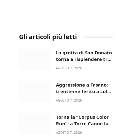
Gli articoli più letti
La grotta di San Donato
torna a risplendere tra
fede, natura e
AGOSTO 7, 2026
devozione
Aggressione a Fasano:
trentenne ferito a colpi
di pistola in casa
AGOSTO 7, 2026
Torna la “Corpus Color
Run”: a Torre Canne la
corsa più allegra e
AGOSTO 7, 2026
colorata dell’estate!