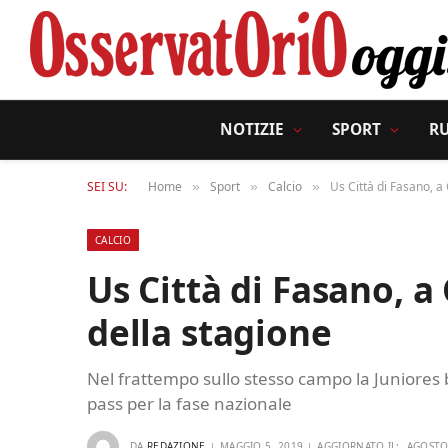
NOTIZIE
SPORT
R
SEI SU:
Home
Sport
Calcio
Us Città di Fasano, a 
»
»
»
CALCIO
Us Città di Fasano, a
della stagione
Nel frattempo sullo stesso campo la Juniores 
pass per la fase nazionale
DA
REDAZIONE
MAGGIO 5, 2019
AGGIORNATO IL:
AGOSTO