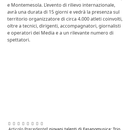
e Montemesola. L’evento di rilievo internazionale,
avrà una durata di 15 giorni e vedrà la presenza sul
territorio organizzatore di circa 4.000 atleti coinvolti,
oltre a tecnici, dirigenti, accompagnatori, giornalisti
e operatori dei Media e a un rilevante numero di
spettatori.
Facebook
Twitter
Pinterest
LinkedIn
Reddit
WhatsApp
Telegram
Email
Articolo Precedente
I giovani talenti di Fasanomusica: Trio