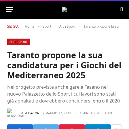
SEI SU:
Home
Sport
Altri Sport
Taranto propone la sua candidatura per i Giochi del Mediterraneo 2025
»
»
»
ALTRI SPORT
Taranto propone la sua
candidatura per i Giochi del
Mediterraneo 2025
Nel progetto previste anche gare a Fasano nel
nuovo Palazzetto dello Sport i cui lavori sono stati
già appaltati e dovrebbero concludersi entro il 2020
DA
REDAZIONE
MAGGIO 17, 2019
1 MINUTO DI LETTURA