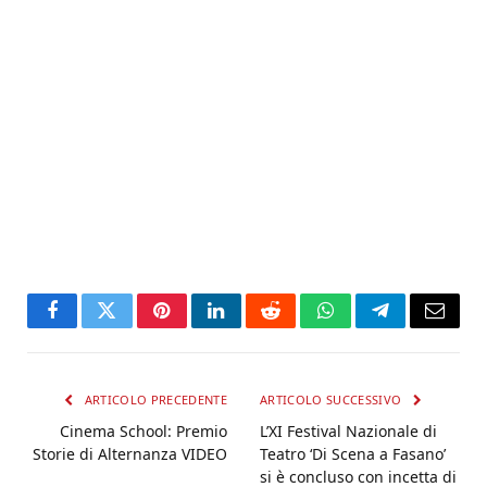
Facebook
Twitter
Pinterest
LinkedIn
Reddit
WhatsApp
Telegram
Email
ARTICOLO PRECEDENTE
ARTICOLO SUCCESSIVO
Cinema School: Premio
L’XI Festival Nazionale di
Storie di Alternanza VIDEO
Teatro ‘Di Scena a Fasano’
si è concluso con incetta di