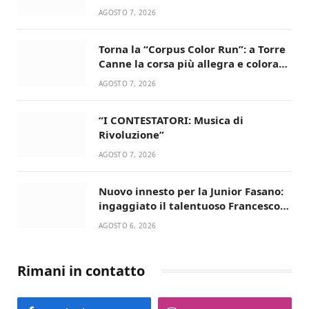
AGOSTO 7, 2026
Torna la “Corpus Color Run”: a Torre
Canne la corsa più allegra e colorata
dell’estate!
AGOSTO 7, 2026
“I CONTESTATORI: Musica di
Rivoluzione”
AGOSTO 7, 2026
Nuovo innesto per la Junior Fasano:
ingaggiato il talentuoso Francesco
Lupo Timini
AGOSTO 6, 2026
Rimani in contatto