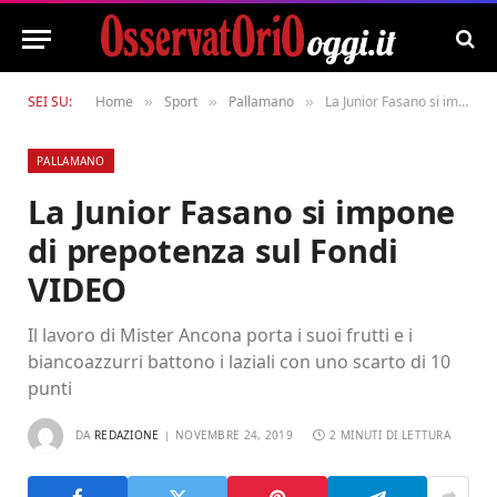
SEI SU:
Home
Sport
Pallamano
La Junior Fasano si impone di prepotenza sul Fondi VIDEO
»
»
»
PALLAMANO
La Junior Fasano si impone
di prepotenza sul Fondi
VIDEO
Il lavoro di Mister Ancona porta i suoi frutti e i
biancoazzurri battono i laziali con uno scarto di 10
punti
DA
REDAZIONE
NOVEMBRE 24, 2019
2 MINUTI DI LETTURA