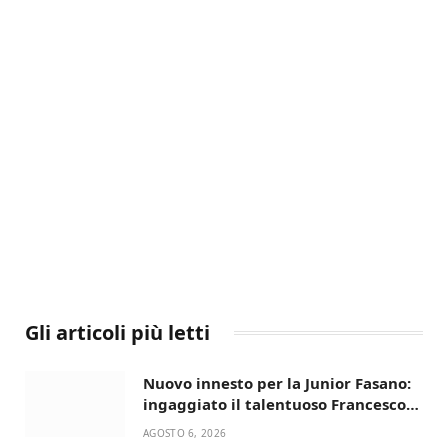
Gli articoli più letti
Nuovo innesto per la Junior Fasano:
ingaggiato il talentuoso Francesco
Lupo Timini
AGOSTO 6, 2026