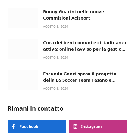
Ronny Guarini nelle nuove
Commisioni Acisport
AGOSTO 6, 2026
Cura dei beni comuni e cittadinanza
attiva: online l’avviso per la gestione
condivisa della Villetta di Laureto
AGOSTO 5, 2026
Facundo Ganci sposa il progetto
della BS Soccer Team Fasano e
ritorna in campo
AGOSTO 6, 2026
Rimani in contatto
Facebook
Instagram