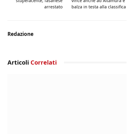
stupefacente, fasanese
vince anche ad Altamura e
arrestato
balza in testa alla classifica
Redazione
Articoli
Correlati