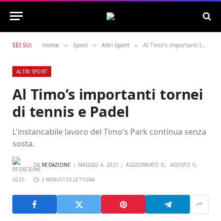
SEI SU:
Home
Sport
Altri Sport
Al Timo’s importanti tornei di tennis e Padel
»
»
»
ALTRI SPORT
Al Timo’s importanti tornei
di tennis e Padel
L'instancabile lavoro del Timo's Park continua senza
sosta.
DA
REDAZIONE
MAGGIO 4, 2021
AGGIORNATO IL:
AGOSTO 5,
2025
3 MINUTI DI LETTURA