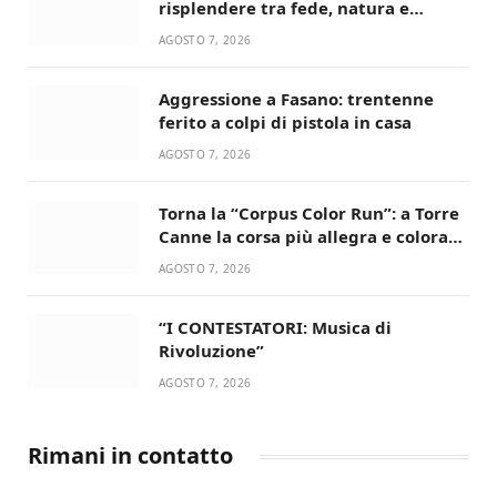
risplendere tra fede, natura e
devozione
AGOSTO 7, 2026
Aggressione a Fasano: trentenne
ferito a colpi di pistola in casa
AGOSTO 7, 2026
Torna la “Corpus Color Run”: a Torre
Canne la corsa più allegra e colorata
dell’estate!
AGOSTO 7, 2026
“I CONTESTATORI: Musica di
Rivoluzione”
AGOSTO 7, 2026
Rimani in contatto