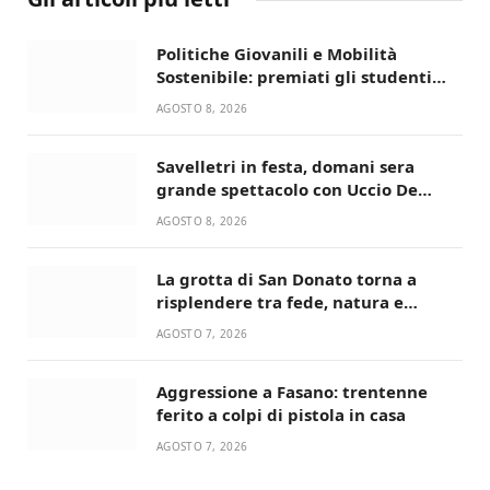
Politiche Giovanili e Mobilità
Sostenibile: premiati gli studenti
universitari del bando “La strada
AGOSTO 8, 2026
giusta”
Savelletri in festa, domani sera
grande spettacolo con Uccio De
Santis
AGOSTO 8, 2026
La grotta di San Donato torna a
risplendere tra fede, natura e
devozione
AGOSTO 7, 2026
Aggressione a Fasano: trentenne
ferito a colpi di pistola in casa
AGOSTO 7, 2026