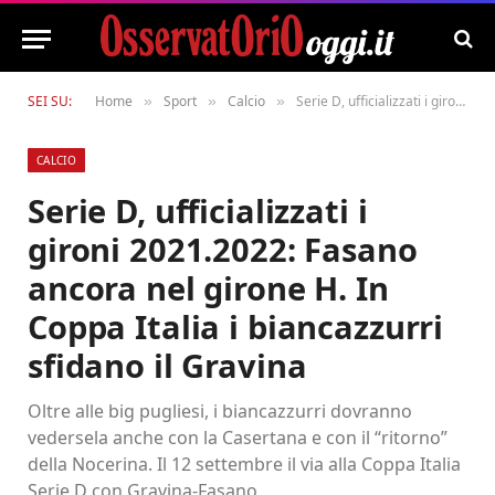
SEI SU:
Home
Sport
Calcio
Serie D, ufficializzati i gironi 2021.2022: Fasano ancora nel girone H. In Coppa Italia i biancazzurri sfidano il Gravina
»
»
»
CALCIO
Serie D, ufficializzati i
gironi 2021.2022: Fasano
ancora nel girone H. In
Coppa Italia i biancazzurri
sfidano il Gravina
Oltre alle big pugliesi, i biancazzurri dovranno
vedersela anche con la Casertana e con il “ritorno”
della Nocerina. Il 12 settembre il via alla Coppa Italia
Serie D con Gravina-Fasano