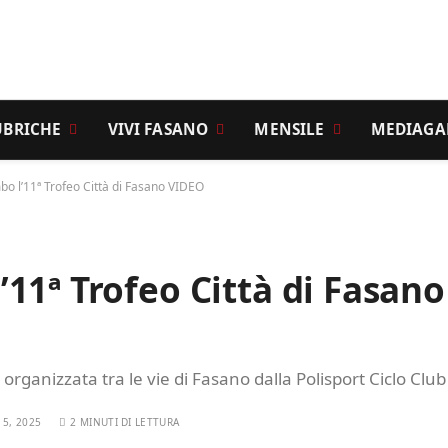
UBRICHE
VIVI FASANO
MENSILE
MEDIAGA
o l’11ª Trofeo Città di Fasano VIDEO
11ª Trofeo Città di Fasano
organizzata tra le vie di Fasano dalla Polisport Ciclo Club
5, 2025
2 MINUTI DI LETTURA