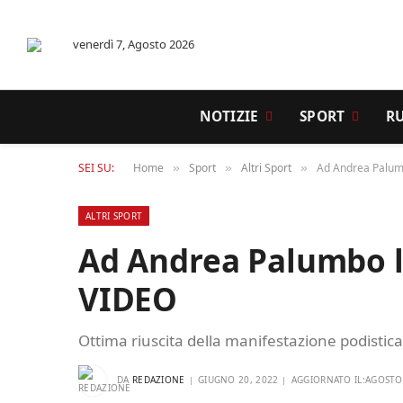
venerdì 7, Agosto 2026
NOTIZIE
SPORT
R
SEI SU:
Home
Sport
Altri Sport
Ad Andrea Palumb
»
»
»
ALTRI SPORT
Ad Andrea Palumbo l’
VIDEO
Ottima riuscita della manifestazione podistica 
DA
REDAZIONE
GIUGNO 20, 2022
AGGIORNATO IL:
AGOSTO 