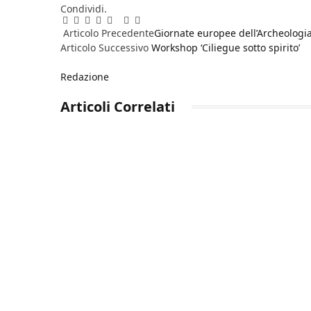
Condividi.
Facebook
Twitter
Pinterest
LinkedIn
Reddit
WhatsApp
Telegram
Email
Articolo Precedente
Giornate europee dell’Archeologia
Articolo Successivo
Workshop ‘Ciliegue sotto spirito’
Redazione
Articoli
Correlati