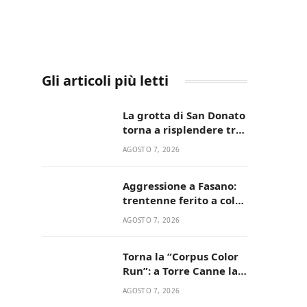
Gli articoli più letti
La grotta di San Donato
torna a risplendere tra
fede, natura e
AGOSTO 7, 2026
devozione
Aggressione a Fasano:
trentenne ferito a colpi
di pistola in casa
AGOSTO 7, 2026
Torna la “Corpus Color
Run”: a Torre Canne la
corsa più allegra e
AGOSTO 7, 2026
colorata dell’estate!