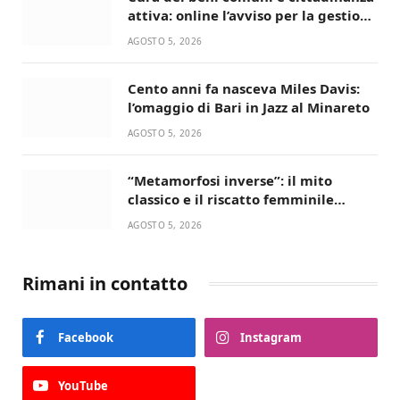
attiva: online l’avviso per la gestione
condivisa della Villetta di Laureto
AGOSTO 5, 2026
Cento anni fa nasceva Miles Davis:
l’omaggio di Bari in Jazz al Minareto
AGOSTO 5, 2026
“Metamorfosi inverse”: il mito
classico e il riscatto femminile
incantano la Selva di Fasano
AGOSTO 5, 2026
Rimani in contatto
Facebook
Instagram
YouTube