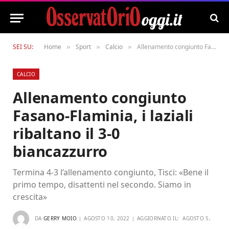
SEI SU:
Home
Sport
Calcio
Allenamento congiunto Fasano-Flaminia, i laziali ribaltano il 3-0 biancazzurro
»
»
»
CALCIO
Allenamento congiunto
Fasano-Flaminia, i laziali
ribaltano il 3-0
biancazzurro
Termina 4-3 l’allenamento congiunto, Tisci: «Bene il
primo tempo, disattenti nel secondo. Siamo in
crescita»
DA
GERRY MOIO
AGOSTO 10, 2022
AGGIORNATO IL:
AGOSTO 5,