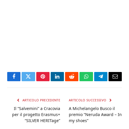
Facebook
Twitter
Pinterest
LinkedIn
Reddit
WhatsApp
Telegram
Email
ARTICOLO PRECEDENTE
ARTICOLO SUCCESSIVO
Il “Salvemini” a Cracovia
A Michelangelo Busco il
per il progetto Erasmus+
premio “Neruda Award – In
“SILVER HERITage”
my shoes”