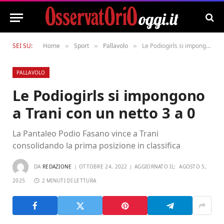
SEI SU:
Home
Sport
Pallavolo
Le Podiogirls si impongono a Trani con un netto 3 a 0
»
»
»
PALLAVOLO
Le Podiogirls si impongono
a Trani con un netto 3 a 0
La Pantaleo Podio Fasano vince a Trani
consolidando la prima posizione in classifica
DA
REDAZIONE
OTTOBRE 24, 2022
AGGIORNATO IL:
AGOSTO 5,
2025
2 MINUTI DI LETTURA