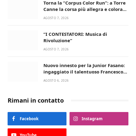
Torna la “Corpus Color Run”: a Torre
Canne la corsa più allegra e colorata
dell’estate!
AGOSTO 7, 2026
“I CONTESTATORI: Musica di
Rivoluzione”
AGOSTO 7, 2026
Nuovo innesto per la Junior Fasano:
ingaggiato il talentuoso Francesco
Lupo Timini
AGOSTO 6, 2026
Rimani in contatto
Facebook
Instagram
YouTube