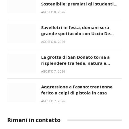
Sostenibile: premiati gli studenti
universitari del bando “La strada
AGOSTO 8, 2026
giusta”
Savelletri in festa, domani sera
grande spettacolo con Uccio De
Santis
AGOSTO 8, 2026
La grotta di San Donato torna a
risplendere tra fede, natura e
devozione
AGOSTO 7, 2026
Aggressione a Fasano: trentenne
ferito a colpi di pistola in casa
AGOSTO 7, 2026
Rimani in contatto