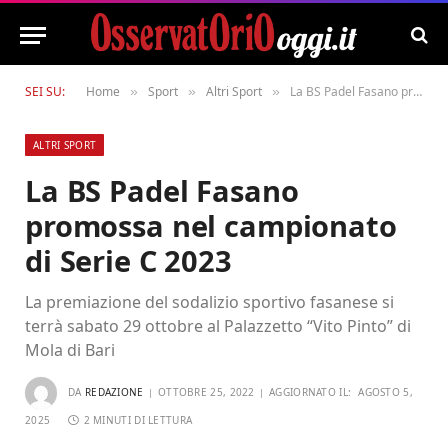
SEI SU:
Home
Sport
Altri Sport
La BS Padel Fasano promossa nel campionato di Serie C 2023
»
»
»
ALTRI SPORT
La BS Padel Fasano
promossa nel campionato
di Serie C 2023
La premiazione del sodalizio sportivo fasanese si
terrà sabato 29 ottobre al Palazzetto “Vito Pinto” di
Mola di Bari
DA
REDAZIONE
OTTOBRE 25, 2022
AGGIORNATO IL:
AGOSTO 5,
2025
2 MINUTI DI LETTURA