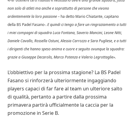
«
Per ottenere certi risultati è necessario avere una grande squadra, fatta
non solo di atleti ma anche e soprattutto di persone che vivono
ardentemente la loro passione
– ha detto Mario Chiatante, capitano
della BS Padel Fasano-.
E quindi ci tengo a fare un ringraziamento a tutti
i miei compagni di squadra Luca Fontana, Saverio Mancini, Leone Nitti,
Daniele Cavallo, Rossella Ostuni, Alessia Carrozzo e Sara Pugliese, e a tutti
i dirigenti che hanno speso anima e cuore e seguito ovunque la squadra:
grazie a Giuseppe Decarolis, Marco Potenza e Valerio Legrottaglie».
L’obbiettivo per la prossima stagione? La BS Padel
Fasano si rinforzerà ulteriormente ingaggiando
players capaci di far fare al team un ulteriore salto
di qualità, pertanto a partire dalla prossima
primavera partirà ufficialmente la caccia per la
promozione in Serie B.