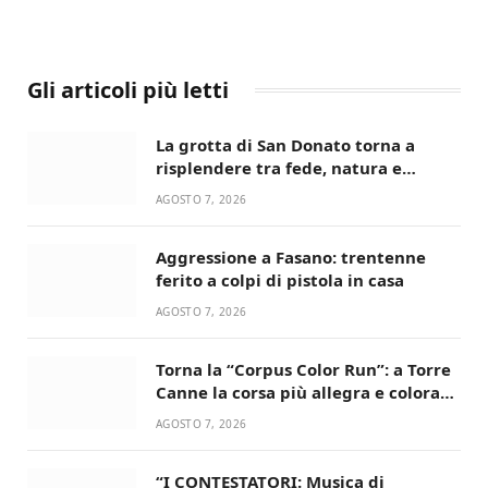
Gli articoli più letti
La grotta di San Donato torna a
risplendere tra fede, natura e
devozione
AGOSTO 7, 2026
Aggressione a Fasano: trentenne
ferito a colpi di pistola in casa
AGOSTO 7, 2026
Torna la “Corpus Color Run”: a Torre
Canne la corsa più allegra e colorata
dell’estate!
AGOSTO 7, 2026
“I CONTESTATORI: Musica di