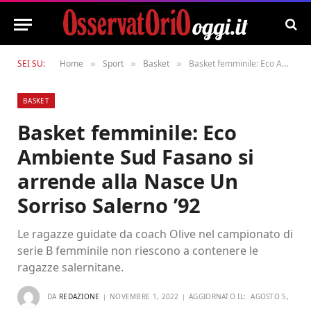
SEI SU:
Home
Sport
Basket
Basket femminile: Eco Ambiente Sud Fasano si arrende alla Nasce Un Sorriso Salerno ’92
»
»
»
BASKET
Basket femminile: Eco
Ambiente Sud Fasano si
arrende alla Nasce Un
Sorriso Salerno ’92
Le ragazze guidate da coach Olive nel campionato di
serie B femminile non riescono a contenere le
ragazze salernitane.
DA
REDAZIONE
NOVEMBRE 1, 2022
AGGIORNATO IL:
AGOSTO 5,