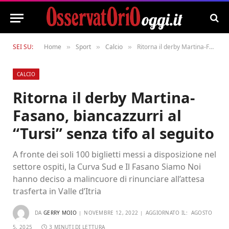
SEI SU:
Home
Sport
Calcio
Ritorna il derby Martina-Fasano, biancazzurri al “Tursi” senza tifo al seguito
»
»
»
CALCIO
Ritorna il derby Martina-
Fasano, biancazzurri al
“Tursi” senza tifo al seguito
A fronte dei soli 100 biglietti messi a disposizione nel
settore ospiti, la Curva Sud e Il Fasano Siamo Noi
hanno deciso a malincuore di rinunciare all’attesa
trasferta in Valle d’Itria
DA
GERRY MOIO
NOVEMBRE 12, 2022
AGGIORNATO IL:
AGOSTO
5, 2025
3 MINUTI DI LETTURA