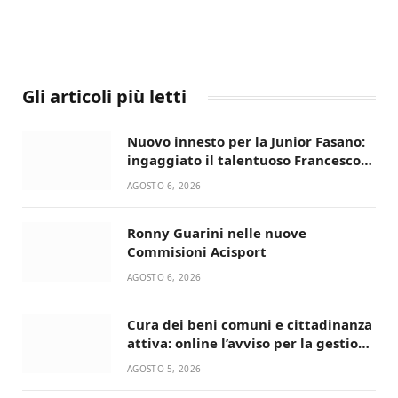
Gli articoli più letti
Nuovo innesto per la Junior Fasano:
ingaggiato il talentuoso Francesco
Lupo Timini
AGOSTO 6, 2026
Ronny Guarini nelle nuove
Commisioni Acisport
AGOSTO 6, 2026
Cura dei beni comuni e cittadinanza
attiva: online l’avviso per la gestione
condivisa della Villetta di Laureto
AGOSTO 5, 2026