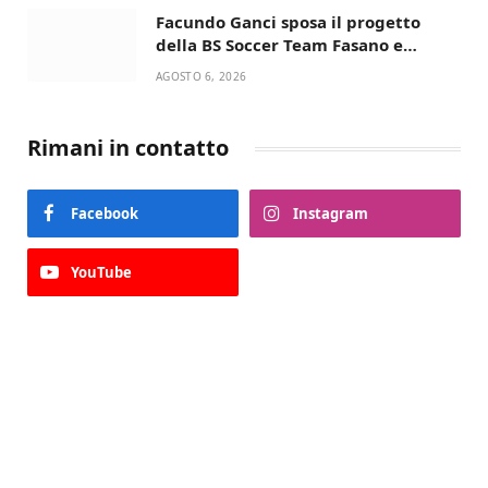
Facundo Ganci sposa il progetto
della BS Soccer Team Fasano e
ritorna in campo
AGOSTO 6, 2026
Rimani in contatto
Facebook
Instagram
YouTube