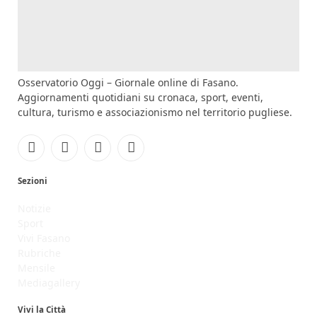
Osservatorio Oggi – Giornale online di Fasano.
Aggiornamenti quotidiani su cronaca, sport, eventi,
cultura, turismo e associazionismo nel territorio pugliese.
Facebook
Instagram
YouTube
RSS
Sezioni
Notizie
Sport
Vivi Fasano
Rubriche
Mensile
Mediagallery
Vivi la Città