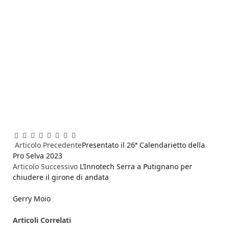
Facebook
Twitter
Pinterest
LinkedIn
Reddit
WhatsApp
Telegram
Email
Articolo Precedente
Presentato il 26ª Calendarietto della
Pro Selva 2023
Articolo Successivo
L’Innotech Serra a Putignano per
chiudere il girone di andata
Gerry Moio
Articoli
Correlati