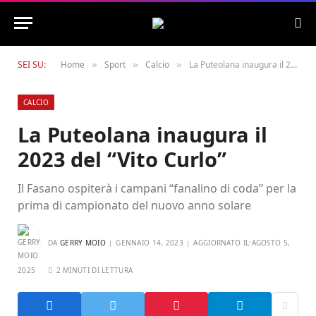
SEI SU:
Home
Sport
Calcio
La Puteolana inaugura il 2023 del “Vito Curlo”
»
»
»
CALCIO
La Puteolana inaugura il
2023 del “Vito Curlo”
Il Fasano ospiterà i campani “fanalino di coda” per la
prima di campionato del nuovo anno solare
DA
GERRY MOIO
GENNAIO 14, 2023
AGGIORNATO IL:
AGOSTO 5,
2025
2 MINUTI DI LETTURA