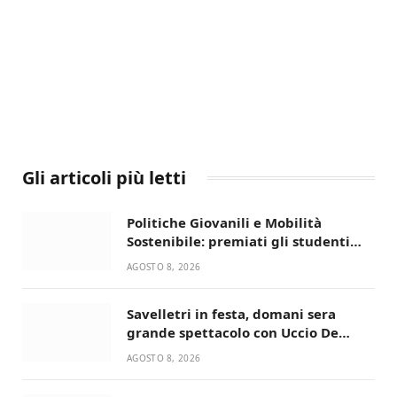
Gli articoli più letti
Politiche Giovanili e Mobilità
Sostenibile: premiati gli studenti
universitari del bando “La strada
AGOSTO 8, 2026
giusta”
Savelletri in festa, domani sera
grande spettacolo con Uccio De
Santis
AGOSTO 8, 2026