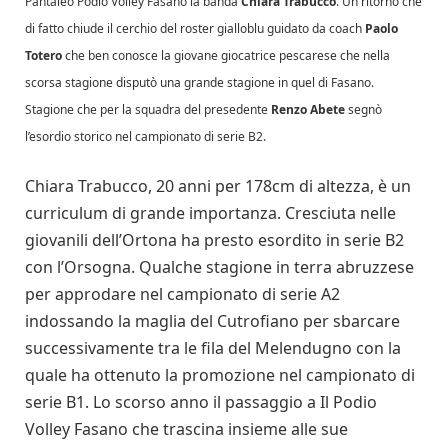
Pantaleo Podio Volley Fasano la banda
Chiara Trabucco
. Un ritorno che
di fatto chiude il cerchio del roster gialloblu guidato da coach
Paolo
Totero
che ben conosce la giovane giocatrice pescarese che nella
scorsa stagione disputò una grande stagione in quel di Fasano.
Stagione che per la squadra del presedente
Renzo Abete
segnò
l’esordio storico nel campionato di serie B2.
Chiara Trabucco, 20 anni per 178cm di altezza, è un
curriculum di grande importanza. Cresciuta nelle
giovanili dell’Ortona ha presto esordito in serie B2
con l’Orsogna. Qualche stagione in terra abruzzese
per approdare nel campionato di serie A2
indossando la maglia del Cutrofiano per sbarcare
successivamente tra le fila del Melendugno con la
quale ha ottenuto la promozione nel campionato di
serie B1. Lo scorso anno il passaggio a Il Podio
Volley Fasano che trascina insieme alle sue