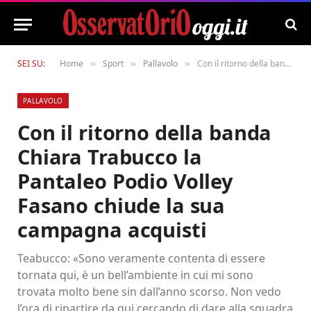
SEI SU:
Home
Sport
Pallavolo
Con il ritorno della banda Chiara Trabucco la Pantaleo Podio Volley Fasano chiude la sua campagna acquisti
»
»
»
PALLAVOLO
Con il ritorno della banda
Chiara Trabucco la
Pantaleo Podio Volley
Fasano chiude la sua
campagna acquisti
Teabucco: «Sono veramente contenta di essere
tornata qui, è un bell’ambiente in cui mi sono
trovata molto bene sin dall’anno scorso. Non vedo
l’ora di ripartire da qui cercando di dare alla squadra