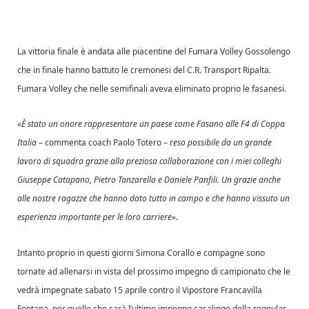
La vittoria finale è andata alle piacentine del Fumara Volley Gossolengo
che in finale hanno battuto le cremonesi del C.R. Transport Ripalta.
Fumara Volley che nelle semifinali aveva eliminato proprio le fasanesi.
«
È stato un onore rappresentare un paese come Fasano alle F4 di Coppa
Italia
– commenta coach Paolo Totero – r
eso possibile da un grande
lavoro di squadra grazie alla preziosa collaborazione con i miei colleghi
Giuseppe Catapano, Pietro Tanzarella e Daniele Panfili. Un grazie anche
alle nostre ragazze che hanno dato tutto in campo e che hanno vissuto un
esperienza importante per le loro carriere»
.
Intanto proprio in questi giorni Simona Corallo e compagne sono
tornate ad allenarsi in vista del prossimo impegno di campionato che le
vedrà impegnate sabato 15 aprile contro il Vipostore Francavilla
Fontana, per quello che sarà l’ultimo impegno casalingo della regoular