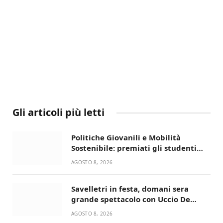
Gli articoli più letti
Politiche Giovanili e Mobilità
Sostenibile: premiati gli studenti
universitari del bando “La strada
AGOSTO 8, 2026
giusta”
Savelletri in festa, domani sera
grande spettacolo con Uccio De
Santis
AGOSTO 8, 2026