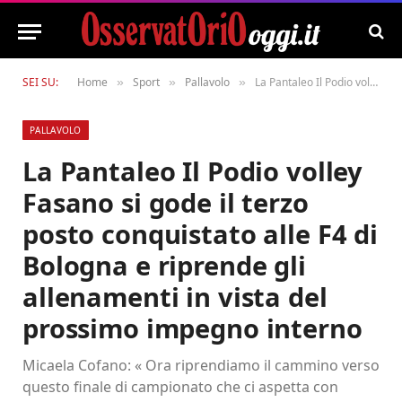
SEI SU:
Home
Sport
Pallavolo
La Pantaleo Il Podio volley Fasano si gode il terzo posto conquistato alle F4 di Bologna e riprende gli allenamenti in vista del prossimo impegno interno
»
»
»
PALLAVOLO
La Pantaleo Il Podio volley
Fasano si gode il terzo
posto conquistato alle F4 di
Bologna e riprende gli
allenamenti in vista del
prossimo impegno interno
Micaela Cofano: « Ora riprendiamo il cammino verso
questo finale di campionato che ci aspetta con