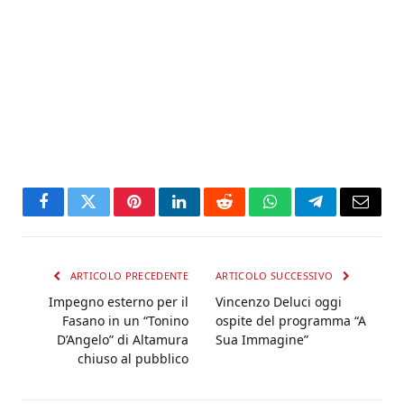
Facebook
Twitter
Pinterest
LinkedIn
Reddit
WhatsApp
Telegram
Email
ARTICOLO PRECEDENTE
ARTICOLO SUCCESSIVO
Impegno esterno per il
Vincenzo Deluci oggi
Fasano in un “Tonino
ospite del programma “A
D’Angelo” di Altamura
Sua Immagine”
chiuso al pubblico