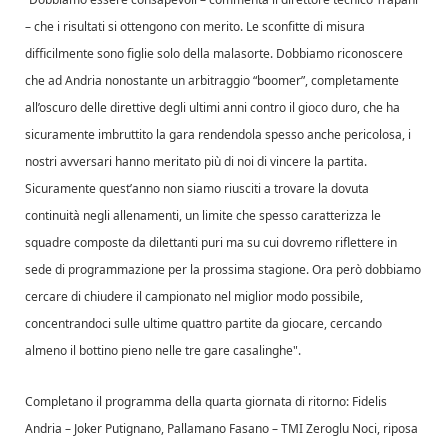
– che i risultati si ottengono con merito. Le sconfitte di misura
difficilmente sono figlie solo della malasorte. Dobbiamo riconoscere
che ad Andria nonostante un arbitraggio “boomer”, completamente
all’oscuro delle direttive degli ultimi anni contro il gioco duro, che ha
sicuramente imbruttito la gara rendendola spesso anche pericolosa, i
nostri avversari hanno meritato più di noi di vincere la partita.
Sicuramente quest’anno non siamo riusciti a trovare la dovuta
continuità negli allenamenti, un limite che spesso caratterizza le
squadre composte da dilettanti puri ma su cui dovremo riflettere in
sede di programmazione per la prossima stagione. Ora però dobbiamo
cercare di chiudere il campionato nel miglior modo possibile,
concentrandoci sulle ultime quattro partite da giocare, cercando
almeno il bottino pieno nelle tre gare casalinghe".
Completano il programma della quarta giornata di ritorno: Fidelis
Andria – Joker Putignano, Pallamano Fasano – TMI Zeroglu Noci, riposa