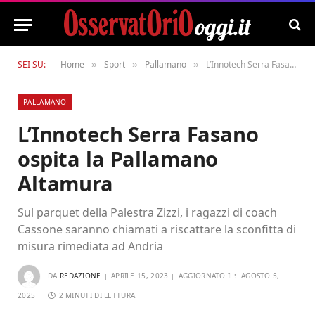
SEI SU:
Home
Sport
Pallamano
L’Innotech Serra Fasano ospita la Pallamano Altamura
»
»
»
PALLAMANO
L’Innotech Serra Fasano
ospita la Pallamano
Altamura
Sul parquet della Palestra Zizzi, i ragazzi di coach
Cassone saranno chiamati a riscattare la sconfitta di
misura rimediata ad Andria
DA
REDAZIONE
APRILE 15, 2023
AGGIORNATO IL:
AGOSTO 5,
2025
2 MINUTI DI LETTURA