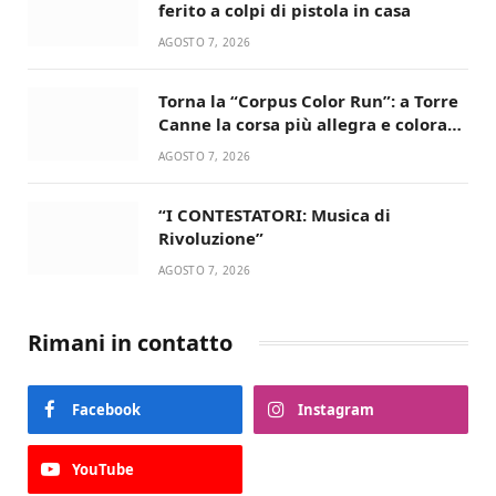
ferito a colpi di pistola in casa
AGOSTO 7, 2026
Torna la “Corpus Color Run”: a Torre
Canne la corsa più allegra e colorata
dell’estate!
AGOSTO 7, 2026
“I CONTESTATORI: Musica di
Rivoluzione”
AGOSTO 7, 2026
Rimani in contatto
Facebook
Instagram
YouTube