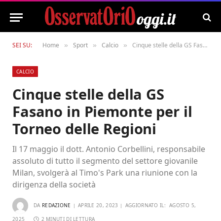
SEI SU:
Home
Sport
Calcio
Cinque stelle della GS Fasano in Piemonte per il Torneo delle Regioni
»
»
»
CALCIO
Cinque stelle della GS
Fasano in Piemonte per il
Torneo delle Regioni
Il 17 maggio il dott. Antonio Corbellini, responsabile
assoluto di tutto il segmento del settore giovanile
Milan, svolgerà al Timo's Park una riunione con la
dirigenza della società
DA
REDAZIONE
APRILE 20, 2023
AGGIORNATO IL:
AGOSTO 5,
2025
2 MINUTI DI LETTURA