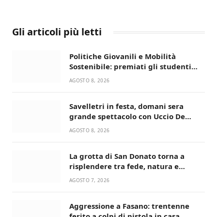
Gli articoli più letti
Politiche Giovanili e Mobilità
Sostenibile: premiati gli studenti
universitari del bando “La strada
AGOSTO 8, 2026
giusta”
Savelletri in festa, domani sera
grande spettacolo con Uccio De
Santis
AGOSTO 8, 2026
La grotta di San Donato torna a
risplendere tra fede, natura e
devozione
AGOSTO 7, 2026
Aggressione a Fasano: trentenne
ferito a colpi di pistola in casa