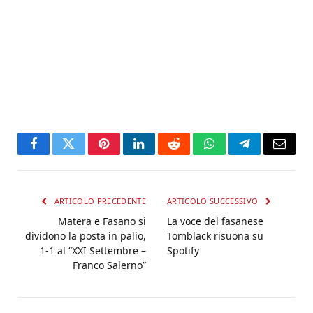
Facebook
Twitter
Pinterest
LinkedIn
Reddit
WhatsApp
Telegram
Email
ARTICOLO PRECEDENTE
ARTICOLO SUCCESSIVO
Matera e Fasano si
La voce del fasanese
dividono la posta in palio,
Tomblack risuona su
1-1 al “XXI Settembre –
Spotify
Franco Salerno”