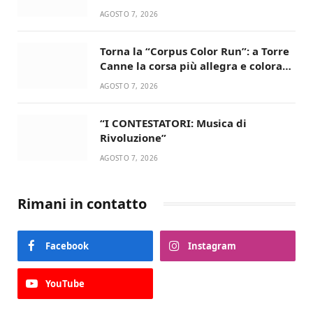
AGOSTO 7, 2026
Torna la “Corpus Color Run”: a Torre
Canne la corsa più allegra e colorata
dell’estate!
AGOSTO 7, 2026
“I CONTESTATORI: Musica di
Rivoluzione”
AGOSTO 7, 2026
Rimani in contatto
Facebook
Instagram
YouTube