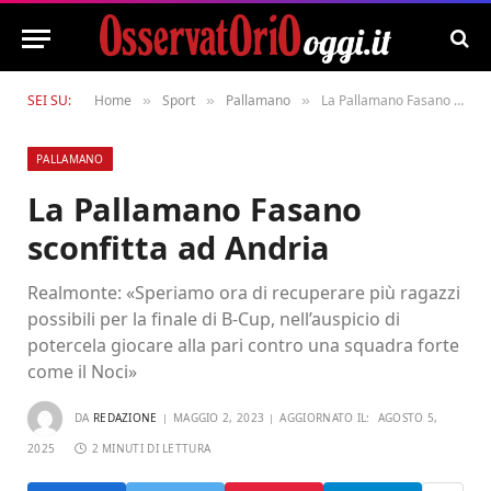
SEI SU:
Home
Sport
Pallamano
La Pallamano Fasano sconfitta ad Andria
»
»
»
PALLAMANO
La Pallamano Fasano
sconfitta ad Andria
Realmonte: «Speriamo ora di recuperare più ragazzi
possibili per la finale di B-Cup, nell’auspicio di
potercela giocare alla pari contro una squadra forte
come il Noci»
DA
REDAZIONE
MAGGIO 2, 2023
AGGIORNATO IL:
AGOSTO 5,
2025
2 MINUTI DI LETTURA