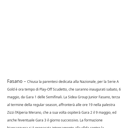
Fasano –
Chiusa la parentesi dedicata alla Nazionale, per la Serie A
Gold è ora tempo di Play-Off Scudetto, che saranno inaugurati sabato, 6
maggio, da Gara 1 delle Semifinali. La Sidea Group Junior Fasano, terza
al termine della regular season, affronterà alle ore 19 nella palestra
Zizzi l’Alperia Merano, che a sua volta ospiterà Gara 2 il 9 maggio, ed
anche l’eventuale Gara 3 il giorno successivo. La formazione
biancazzurra si è preparata intensamente alla sfida contro la