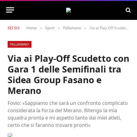
SEI SU:
Home
Sport
Pallamano
Via ai Play-Off Scudetto con Gara 1 delle Semifinali tra Sidea Group Fasano e Merano
»
»
»
PALLAMANO
Via ai Play-Off Scudetto con
Gara 1 delle Semifinali tra
Sidea Group Fasano e
Merano
Fovio: «Sappiamo che sarà un confronto complicato
considerata la forza del Merano. Ritengo la mia
squadra pronta e mi aspetto tanto dai miei atleti,
certo che si faranno trovare pronti»