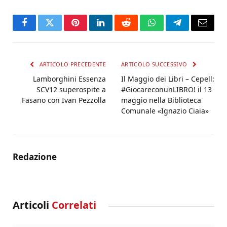
Facebook
Twitter
Pinterest
LinkedIn
Reddit
WhatsApp
Telegram
Email
ARTICOLO PRECEDENTE
ARTICOLO SUCCESSIVO
Lamborghini Essenza
Il Maggio dei Libri – Cepell:
SCV12 superospite a
#GiocareconunLIBRO! il 13
Fasano con Ivan Pezzolla
maggio nella Biblioteca
Comunale «Ignazio Ciaia»
Redazione
Articoli
Correlati