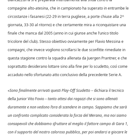
compagine alto-atesina, che in campionato ha superato in entrambe le
circostanze i fasanesi (22-29 in terra pugliese, a porte chiuse alla 2^
giornata, 33-30 al ritorno) e che certamente mira a riconquistare una
finale che manca dal 2005 (anno in cui giunse anche l’unico titolo
tricolore del club). Stesso obiettivo ovviamente per Flavio Messina e
compagni, che invece vogliono scrollarsi le due sconfitte rimediate in
questa stagione contro la squadra allenata da Juergen Prantner, e che
soprattutto desiderano lottare sino alla fine per lo scudetto, così come
accaduto nello sfortunato atto conclusivo della precedente Serie A.
«
Sono finalmente arrivati questi Play-Off Scudetto
– dichiara il tecnico
della Junior Vito Fovio –
tanto attesi dai ragazzi che si sono allenati
duramente e non vedono l’ora di scendere in campo. Sappiamo che sarà
un confronto complicato considerata la forza del Merano, ma noi siamo
consapevoli che dobbiamo sfruttare al meglio il fattore campo di Gara 1,
con il supporto del nostro caloroso pubblico, per poi andarci a giocare le