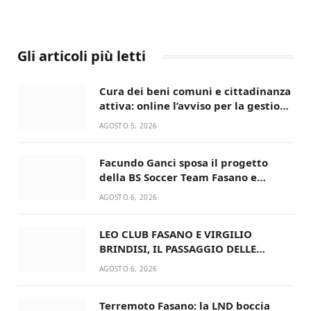
Gli articoli più letti
Cura dei beni comuni e cittadinanza
attiva: online l’avviso per la gestione
condivisa della Villetta di Laureto
AGOSTO 5, 2026
Facundo Ganci sposa il progetto
della BS Soccer Team Fasano e
ritorna in campo
AGOSTO 6, 2026
LEO CLUB FASANO E VIRGILIO
BRINDISI, IL PASSAGGIO DELLE
CONSEGNE RINNOVA UN’AMICIZIA
AGOSTO 6, 2026
STORICA
Terremoto Fasano: la LND boccia