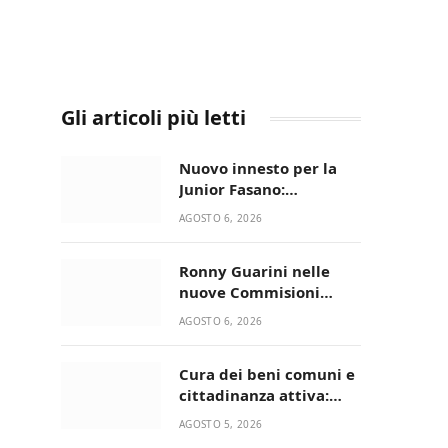
Gli articoli più letti
Nuovo innesto per la
Junior Fasano:
ingaggiato il
AGOSTO 6, 2026
talentuoso Francesco
Lupo Timini
Ronny Guarini nelle
nuove Commisioni
Acisport
AGOSTO 6, 2026
Cura dei beni comuni e
cittadinanza attiva:
online l’avviso per la
AGOSTO 5, 2026
gestione condivisa