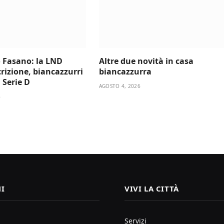
 Fasano: la LND
Altre due novità in casa
scrizione, biancazzurri
biancazzurra
a Serie D
AGOSTO 4, 2026
6
I
VIVI LA CITTÀ
Servizi