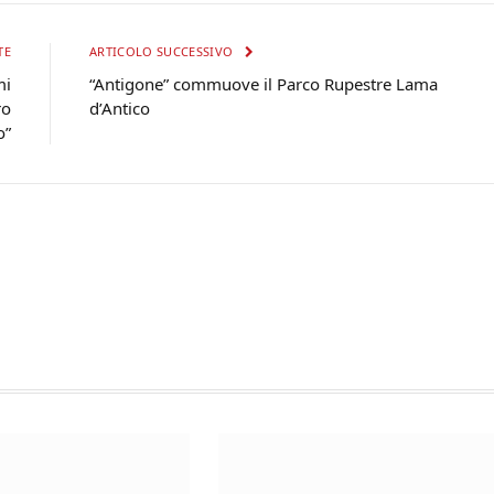
TE
ARTICOLO SUCCESSIVO
mi
“Antigone” commuove il Parco Rupestre Lama
ro
d’Antico
o”