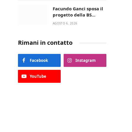
della Villetta di Laureto
Facundo Ganci sposa il
progetto della BS
Soccer Team Fasano e
AGOSTO 6, 2026
ritorna in campo
Rimani in contatto
Facebook
Instagram
YouTube