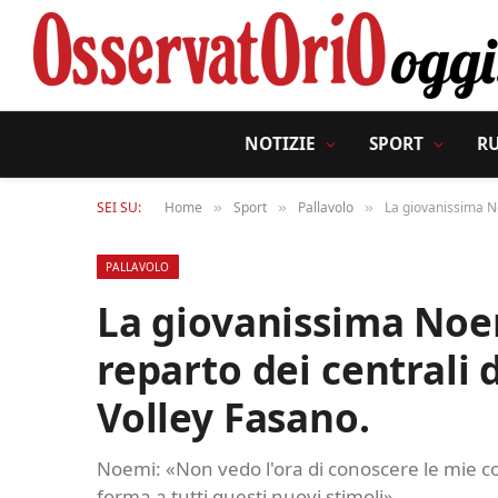
NOTIZIE
SPORT
R
SEI SU:
Home
Sport
Pallavolo
La giovanissima No
»
»
»
PALLAVOLO
La giovanissima Noe
reparto dei centrali 
Volley Fasano.
Noemi: «Non vedo l'ora di conoscere le mie co
forma a tutti questi nuovi stimoli»