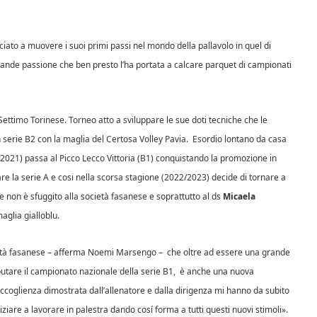
iato a muovere i suoi primi passi nel mondo della pallavolo in quel di
grande passione che ben presto l’ha portata a calcare parquet di campionati
ut Settimo Torinese. Torneo atto a sviluppare le sue doti tecniche che le
 serie B2 con la maglia del Certosa Volley Pavia. Esordio lontano da casa
2021) passa al Picco Lecco Vittoria (B1) conquistando la promozione in
re la serie A e cosi nella scorsa stagione (2022/2023) decide di tornare a
e non è sfuggito alla società fasanese e soprattutto al ds
Micaela
aglia gialloblu.
cietà fasanese – afferma Noemi Marsengo – che oltre ad essere una grande
putare il campionato nazionale della serie B1, è anche una nuova
accoglienza dimostrata dall’allenatore e dalla dirigenza mi hanno da subito
iare a lavorare in palestra dando cosí forma a tutti questi nuovi stimoli».