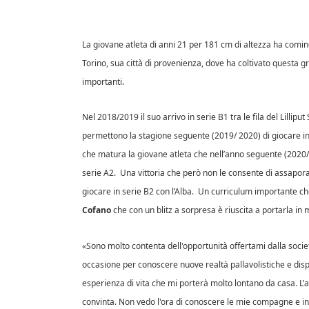
La giovane atleta di anni 21 per 181 cm di altezza ha cominc
Torino, sua città di provenienza, dove ha coltivato questa 
importanti.
Nel 2018/2019 il suo arrivo in serie B1 tra le fila del Lillip
permettono la stagione seguente (2019/ 2020) di giocare in
che matura la giovane atleta che nell’anno seguente (2020/
serie A2. Una vittoria che però non le consente di assapora
giocare in serie B2 con l’Alba. Un curriculum importante ch
Cofano
che con un blitz a sorpresa è riuscita a portarla in m
«Sono molto contenta dell'opportunità offertami dalla so
occasione per conoscere nuove realtà pallavolistiche e dis
esperienza di vita che mi porterà molto lontano da casa. L’
convinta. Non vedo l'ora di conoscere le mie compagne e iniz