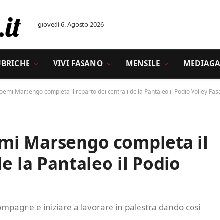
giovedì 6, Agosto 2026
UBRICHE
VIVI FASANO
MENSILE
MEDIAGA
emi Marsengo completa il reparto dei centrali de la Pantaleo il Podio Volley Fas
mi Marsengo completa il
de la Pantaleo il Podio
mpagne e iniziare a lavorare in palestra dando cosí