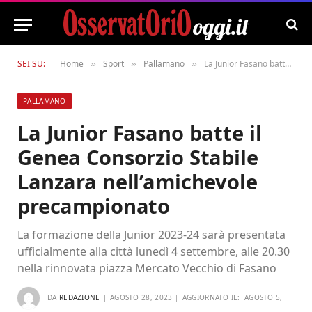
SEI SU:
Home
Sport
Pallamano
La Junior Fasano batte il Genea Consorzio Stabile Lanzara nell’amichevole precampionato
»
»
»
PALLAMANO
La Junior Fasano batte il
Genea Consorzio Stabile
Lanzara nell’amichevole
precampionato
La formazione della Junior 2023-24 sarà presentata
ufficialmente alla città lunedì 4 settembre, alle 20.30
nella rinnovata piazza Mercato Vecchio di Fasano
DA
REDAZIONE
AGOSTO 28, 2023
AGGIORNATO IL:
AGOSTO 5,