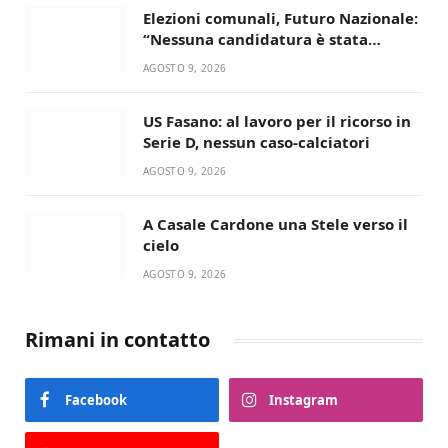
Elezioni comunali, Futuro Nazionale:
“Nessuna candidatura è stata
ancora decisa”
AGOSTO 9, 2026
US Fasano: al lavoro per il ricorso in
Serie D, nessun caso-calciatori
AGOSTO 9, 2026
A Casale Cardone una Stele verso il
cielo
AGOSTO 9, 2026
Rimani in contatto
Facebook
Instagram