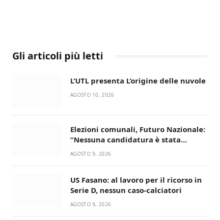
Gli articoli più letti
L’UTL presenta L’origine delle nuvole
AGOSTO 10, 2026
Elezioni comunali, Futuro Nazionale:
“Nessuna candidatura è stata
ancora decisa”
AGOSTO 9, 2026
US Fasano: al lavoro per il ricorso in
Serie D, nessun caso-calciatori
AGOSTO 9, 2026