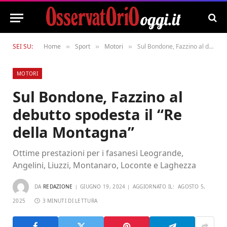
SEI SU:
Home
Sport
Motori
Sul Bondone, Fazzino al debutto spodesta il “Re della Montagna”
»
»
»
MOTORI
Sul Bondone, Fazzino al
debutto spodesta il “Re
della Montagna”
Ottime prestazioni per i fasanesi Leogrande,
Angelini, Liuzzi, Montanaro, Loconte e Laghezza
DA
REDAZIONE
GIUGNO 19, 2024
AGGIORNATO IL:
AGOSTO 5,
2025
3 MINUTI DI LETTURA