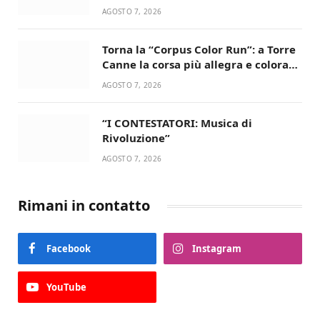
AGOSTO 7, 2026
Torna la “Corpus Color Run”: a Torre
Canne la corsa più allegra e colorata
dell’estate!
AGOSTO 7, 2026
“I CONTESTATORI: Musica di
Rivoluzione”
AGOSTO 7, 2026
Rimani in contatto
Facebook
Instagram
YouTube