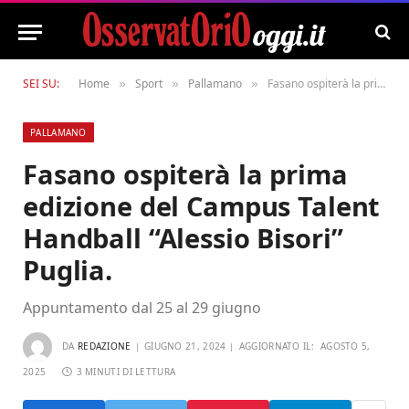
SEI SU:
Home
Sport
Pallamano
Fasano ospiterà la prima edizione del Campus Talent Handball “Alessio Bisori” Puglia.
»
»
»
PALLAMANO
Fasano ospiterà la prima
edizione del Campus Talent
Handball “Alessio Bisori”
Puglia.
Appuntamento dal 25 al 29 giugno
DA
REDAZIONE
GIUGNO 21, 2024
AGGIORNATO IL:
AGOSTO 5,
2025
3 MINUTI DI LETTURA