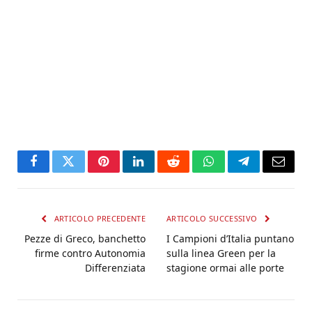
Facebook
Twitter
Pinterest
LinkedIn
Reddit
WhatsApp
Telegram
Email
ARTICOLO PRECEDENTE
ARTICOLO SUCCESSIVO
Pezze di Greco, banchetto
I Campioni d’Italia puntano
firme contro Autonomia
sulla linea Green per la
Differenziata
stagione ormai alle porte