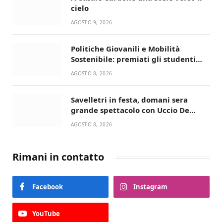
cielo
AGOSTO 9, 2026
Politiche Giovanili e Mobilità
Sostenibile: premiati gli studenti
universitari del bando “La strada
AGOSTO 8, 2026
giusta”
Savelletri in festa, domani sera
grande spettacolo con Uccio De
Santis
AGOSTO 8, 2026
Rimani in contatto
Facebook
Instagram
YouTube