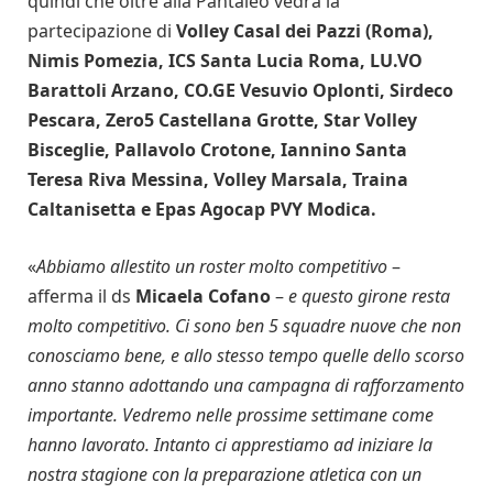
quindi che oltre alla Pantaleo vedrà la
partecipazione di
Volley Casal dei Pazzi (Roma),
Nimis Pomezia, ICS Santa Lucia Roma, LU.VO
Barattoli Arzano, CO.GE Vesuvio Oplonti, Sirdeco
Pescara, Zero5 Castellana Grotte, Star Volley
Bisceglie, Pallavolo Crotone, Iannino Santa
Teresa Riva Messina, Volley Marsala, Traina
Caltanisetta e Epas Agocap PVY Modica.
«
Abbiamo allestito un roster molto competitivo
–
afferma il ds
Micaela Cofano
–
e questo girone resta
molto competitivo. Ci sono ben 5 squadre nuove che non
conosciamo bene, e allo stesso tempo quelle dello scorso
anno stanno adottando una campagna di rafforzamento
importante. Vedremo nelle prossime settimane come
hanno lavorato. Intanto ci apprestiamo ad iniziare la
nostra stagione con la preparazione atletica con un