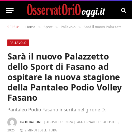
SEI SU:
Home
Sport
Pallavolo
Sarà il nuovo Palazzetto dello Sport di Fasano ad ospitare la nuova stagione della Pantaleo Podio Volley Fasano
»
»
»
PALLAVOLO
Sarà il nuovo Palazzetto
dello Sport di Fasano ad
ospitare la nuova stagione
della Pantaleo Podio Volley
Fasano
Pantaleo Podio Fasano inserita nel girone D.
DA
REDAZIONE
AGOSTO 13, 2024
AGGIORNATO IL:
AGOSTO 5,
2025
2 MINUTI DI LETTURA