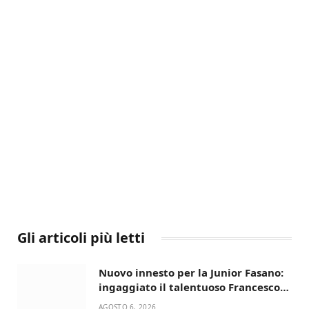
Gli articoli più letti
Nuovo innesto per la Junior Fasano:
ingaggiato il talentuoso Francesco
Lupo Timini
AGOSTO 6, 2026