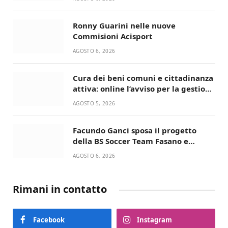
Ronny Guarini nelle nuove
Commisioni Acisport
AGOSTO 6, 2026
Cura dei beni comuni e cittadinanza
attiva: online l’avviso per la gestione
condivisa della Villetta di Laureto
AGOSTO 5, 2026
Facundo Ganci sposa il progetto
della BS Soccer Team Fasano e
ritorna in campo
AGOSTO 6, 2026
Rimani in contatto
Facebook
Instagram