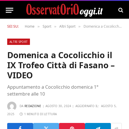
SEI SU:
Home
Sport
Altri Sport
Domenica a Cocolicchio il IX Trofeo Città di Fasano – VIDEO
»
»
»
ALTRI SPORT
Domenica a Cocolicchio il
IX Trofeo Città di Fasano –
VIDEO
Appuntamento a Cocolicchio domenica 1°
settembre alle 10
DA
REDAZIONE
AGOSTO 30, 2024
AGGIORNATO IL:
AGOSTO 5,
2025
1 MINUTO DI LETTURA