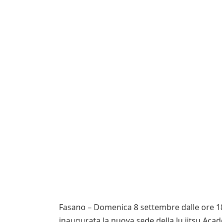
Fasano – Domenica 8 settembre dalle ore 18:
inaugurata la nuova sede della Ju jitsu Ac