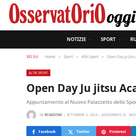
NOTIZIE
SPORT
R
SEI SU:
Home
Sport
Altri Sport
Open Day Ju jits
»
»
»
ALTRI SPORT
Open Day Ju jitsu A
Appuntamento al Nuovo Palazzetto dello Spor
DA
REDAZIONE
SETTEMBRE 5, 2024
AGGIORNATO IL:
AGO
Facebook
Twitter
Pinterest