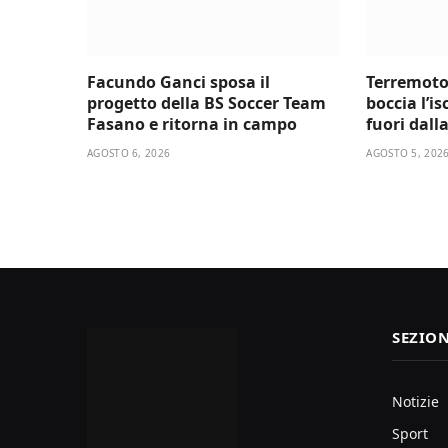
Facundo Ganci sposa il
Terremoto
progetto della BS Soccer Team
boccia l’i
Fasano e ritorna in campo
fuori dall
AGOSTO 6, 2026
AGOSTO 5, 202
SEZION
Notizie
Sport