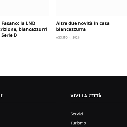
 Fasano: la LND
Altre due novità in casa
scrizione, biancazzurri
biancazzurra
a Serie D
AGOSTO 4, 2026
6
I
VIVI LA CITTÀ
Servizi
Turismo