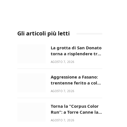
Gli articoli più letti
La grotta di San Donato
torna a risplendere tra
fede, natura e
AGOSTO 7, 2026
devozione
Aggressione a Fasano:
trentenne ferito a colpi
di pistola in casa
AGOSTO 7, 2026
Torna la “Corpus Color
Run”: a Torre Canne la
corsa più allegra e
AGOSTO 7, 2026
colorata dell’estate!