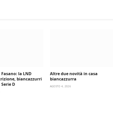
 Fasano: la LND
Altre due novità in casa
scrizione, biancazzurri
biancazzurra
a Serie D
AGOSTO 4, 2026
6