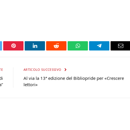
tter
Pinterest
LinkedIn
Reddit
WhatsApp
Telegram
Ema
TE
ARTICOLO SUCCESSIVO
di
Al via la 13ª edizione del Bibliopride per «Crescere
a”
lettori»