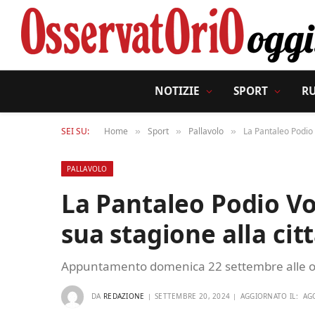
NOTIZIE
SPORT
R
SEI SU:
Home
Sport
Pallavolo
La Pantaleo Podio 
»
»
»
PALLAVOLO
La Pantaleo Podio Vo
sua stagione alla citt
Appuntamento domenica 22 settembre alle ore
DA
REDAZIONE
SETTEMBRE 20, 2024
AGGIORNATO IL:
AG