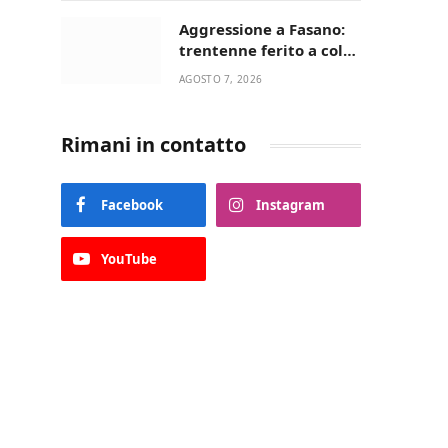
Aggressione a Fasano:
trentenne ferito a colpi
di pistola in casa
AGOSTO 7, 2026
Rimani in contatto
Facebook
Instagram
YouTube