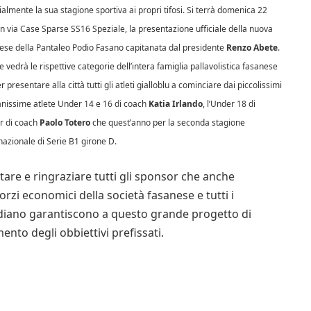
almente la sua stagione sportiva ai propri tifosi. Si terrà domenica 22
in via Case Sparse SS16 Speziale, la presentazione ufficiale della nuova
anese della Pantaleo Podio Fasano capitanata dal presidente
Renzo Abete
.
 vedrà le rispettive categorie dell’intera famiglia pallavolistica fasanese
resentare alla città tutti gli atleti gialloblu a cominciare dai piccolissimi
anissime atlete Under 14 e 16 di coach
Katia Irlando
, l’Under 18 di
or di coach
Paolo Totero
che quest’anno per la seconda stagione
nazionale di Serie B1 girone D.
tare e ringraziare tutti gli sponsor che anche
rzi economici della società fasanese e tutti i
idiano garantiscono a questo grande progetto di
nto degli obbiettivi prefissati.