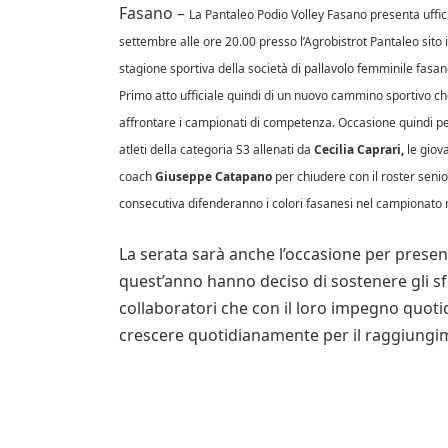
Fasano –
La Pantaleo Podio Volley Fasano presenta uffici
settembre alle ore 20.00 presso l’Agrobistrot Pantaleo sito 
stagione sportiva della società di pallavolo femminile fas
Primo atto ufficiale quindi di un nuovo cammino sportivo che
affrontare i campionati di competenza. Occasione quindi per p
atleti della categoria S3 allenati da
Cecilia Caprari,
le giov
coach
Giuseppe Catapano
per chiudere con il roster seni
consecutiva difenderanno i colori fasanesi nel campionato 
La serata sarà anche l’occasione per presen
quest’anno hanno deciso di sostenere gli sfo
collaboratori che con il loro impegno quot
crescere quotidianamente per il raggiungime