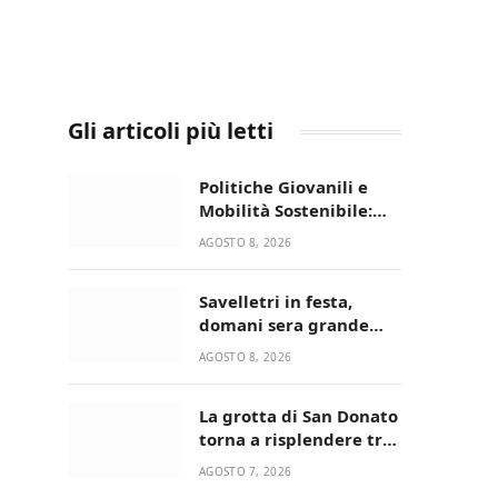
Gli articoli più letti
Politiche Giovanili e
Mobilità Sostenibile:
premiati gli studenti
AGOSTO 8, 2026
universitari del bando
“La strada giusta”
Savelletri in festa,
domani sera grande
spettacolo con Uccio De
AGOSTO 8, 2026
Santis
La grotta di San Donato
torna a risplendere tra
fede, natura e
AGOSTO 7, 2026
devozione