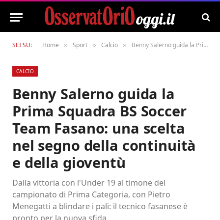
SEI SU:
Home
Sport
Calcio
Benny Salerno guida la Prima Squadra BS Soccer Team Fasano: una scelta nel segno della continuità e della gioventù
»
»
»
CALCIO
Benny Salerno guida la
Prima Squadra BS Soccer
Team Fasano: una scelta
nel segno della continuità
e della gioventù
Dalla vittoria con l'Under 19 al timone del
campionato di Prima Categoria, con Pietro
Menegatti a blindare i pali: il tecnico fasanese è
pronto per la nuova sfida.