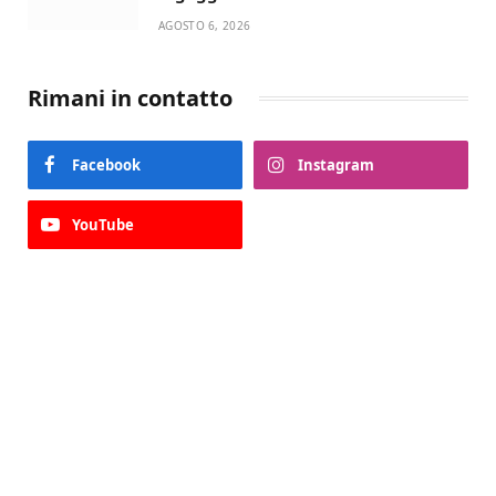
Lupo Timini
AGOSTO 6, 2026
Rimani in contatto
Facebook
Instagram
YouTube