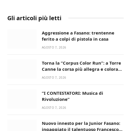
Gli articoli più letti
Aggressione a Fasano: trentenne
ferito a colpi di pistola in casa
AGOSTO 7, 2026
Torna la “Corpus Color Run”: a Torre
Canne la corsa più allegra e colorata
dell’estate!
AGOSTO 7, 2026
“I CONTESTATORI: Musica di
Rivoluzione”
AGOSTO 7, 2026
Nuovo innesto per la Junior Fasano:
ingaggiato il talentuoso Francesco