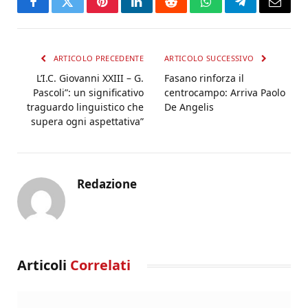
Facebook
Twitter
Pinterest
LinkedIn
Reddit
WhatsApp
Telegram
Email
ARTICOLO PRECEDENTE
ARTICOLO SUCCESSIVO
L’I.C. Giovanni XXIII – G.
Fasano rinforza il
Pascoli”: un significativo
centrocampo: Arriva Paolo
traguardo linguistico che
De Angelis
supera ogni aspettativa”
Redazione
Articoli
Correlati