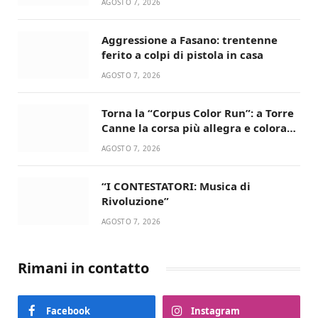
AGOSTO 7, 2026
Aggressione a Fasano: trentenne
ferito a colpi di pistola in casa
AGOSTO 7, 2026
Torna la “Corpus Color Run”: a Torre
Canne la corsa più allegra e colorata
dell’estate!
AGOSTO 7, 2026
“I CONTESTATORI: Musica di
Rivoluzione”
AGOSTO 7, 2026
Rimani in contatto
Facebook
Instagram