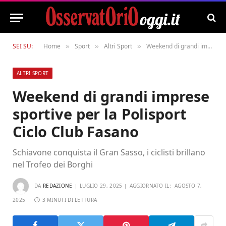
SEI SU:
Home
Sport
Altri Sport
Weekend di grandi imprese sportive per la Polisport Ciclo Club Fasano
»
»
»
ALTRI SPORT
Weekend di grandi imprese
sportive per la Polisport
Ciclo Club Fasano
Schiavone conquista il Gran Sasso, i ciclisti brillano
nel Trofeo dei Borghi
DA
REDAZIONE
LUGLIO 29, 2025
AGGIORNATO IL:
AGOSTO 7,
2025
3 MINUTI DI LETTURA