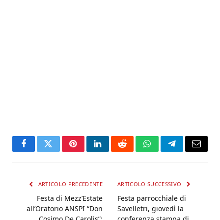
Facebook
Twitter
Pinterest
LinkedIn
Reddit
WhatsApp
Telegram
Email
ARTICOLO PRECEDENTE
ARTICOLO SUCCESSIVO
Festa di Mezz’Estate
Festa parrocchiale di
all’Oratorio ANSPI “Don
Savelletri, giovedì la
Cosimo De Carolis”:
conferenza stampa di