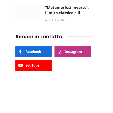
“Metamorfosi inverse”:
il mito classico e il
riscatto femminile
AGOSTO 5, 2026
incantano la Selva di
Fasano
Rimani in contatto
Facebook
Instagram
YouTube