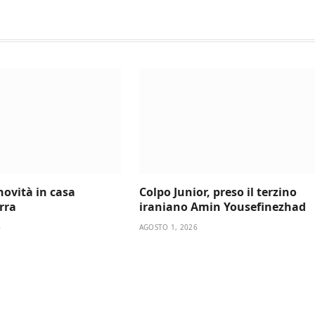
novità in casa
Colpo Junior, preso il terzino
rra
iraniano Amin Yousefinezhad
6
AGOSTO 1, 2026