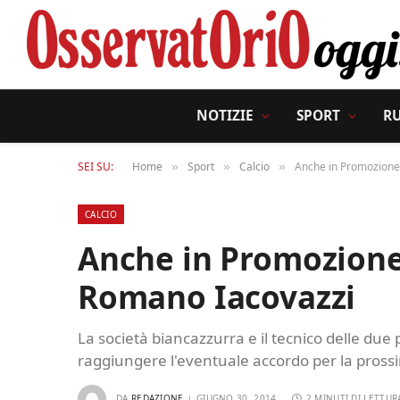
NOTIZIE
SPORT
R
SEI SU:
Home
Sport
Calcio
Anche in Promozione 
»
»
»
CALCIO
Anche in Promozione 
Romano Iacovazzi
La società biancazzurra e il tecnico delle du
raggiungere l'eventuale accordo per la pross
DA
REDAZIONE
GIUGNO 30, 2014
2 MINUTI DI LETTUR