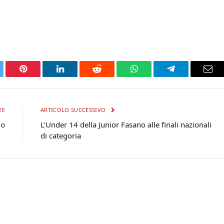
tter
Pinterest
LinkedIn
Reddit
WhatsApp
Telegram
Ema
TE
ARTICOLO SUCCESSIVO
no
L’Under 14 della Junior Fasano alle finali nazionali
di categoria