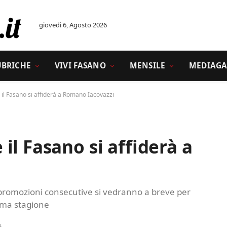
giovedì 6, Agosto 2026
UBRICHE
VIVI FASANO
MENSILE
MEDIAGA
il Fasano si affiderà a Romano Iacovazzi
il Fasano si affiderà a
e promozioni consecutive si vedranno a breve per
ima stagione
A