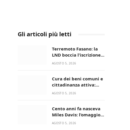
Gli articoli più letti
Terremoto Fasano: la
LND boccia l’iscrizione,
biancazzurri fuori dalla
AGOSTO 5, 2026
Serie D
Cura dei beni comuni e
cittadinanza attiva:
online l’avviso per la
AGOSTO 5, 2026
gestione condivisa
della Villetta di Laureto
Cento anni fa nasceva
Miles Davis: l’omaggio
di Bari in Jazz al
AGOSTO 5, 2026
Minareto