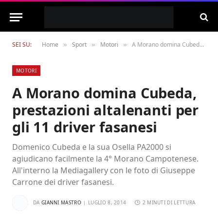
SEI SU:
Home
Sport
Motori
A Morano domina Cubeda, prestazioni altalenanti per gli 11 driver fasanesi
»
»
»
MOTORI
A Morano domina Cubeda,
prestazioni altalenanti per
gli 11 driver fasanesi
Domenico Cubeda e la sua Osella PA2000 si
agiudicano facilmente la 4° Morano Campotenese.
All'interno la Mediagallery con le foto di Giuseppe
Carrone dei driver fasanesi.
DA
GIANNI MASTRO
LUGLIO 8, 2014
2 MINUTI DI LETTURA