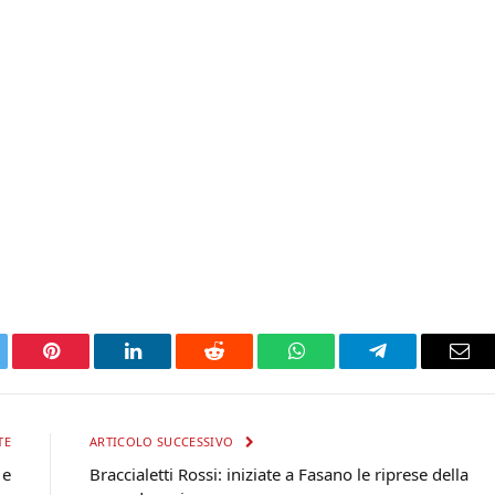
tter
Pinterest
LinkedIn
Reddit
WhatsApp
Telegram
Ema
TE
ARTICOLO SUCCESSIVO
 e
Braccialetti Rossi: iniziate a Fasano le riprese della