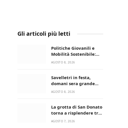
Gli articoli più letti
Politiche Giovanili e
Mobilità Sostenibile:
premiati gli studenti
AGOSTO 8, 2026
universitari del bando
“La strada giusta”
Savelletri in festa,
domani sera grande
spettacolo con Uccio De
AGOSTO 8, 2026
Santis
La grotta di San Donato
torna a risplendere tra
fede, natura e
AGOSTO 7, 2026
devozione