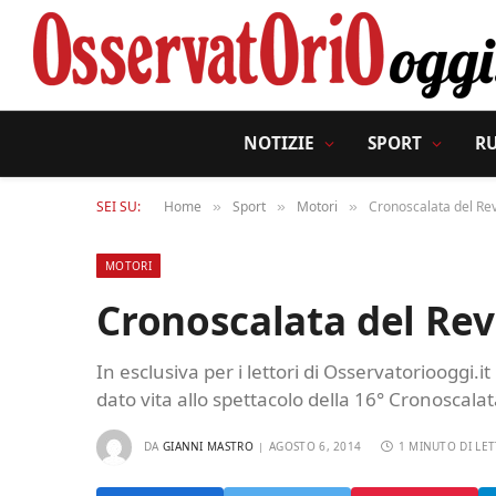
NOTIZIE
SPORT
R
SEI SU:
Home
Sport
Motori
Cronoscalata del Re
»
»
»
MOTORI
Cronoscalata del Re
In esclusiva per i lettori di Osservatoriooggi.i
dato vita allo spettacolo della 16° Cronoscal
DA
GIANNI MASTRO
AGOSTO 6, 2014
1 MINUTO DI LE