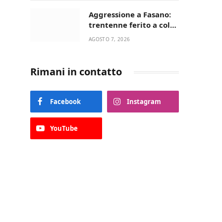
Aggressione a Fasano:
trentenne ferito a colpi
di pistola in casa
AGOSTO 7, 2026
Rimani in contatto
Facebook
Instagram
YouTube