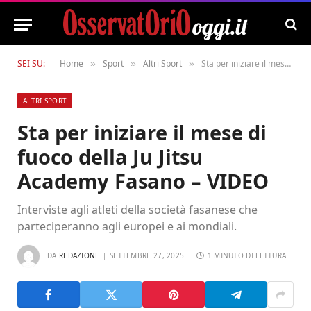
SEI SU:
Home
Sport
Altri Sport
Sta per iniziare il mese di fuoco della Ju Jitsu Academy Fasano – VIDEO
»
»
»
ALTRI SPORT
Sta per iniziare il mese di
fuoco della Ju Jitsu
Academy Fasano – VIDEO
Interviste agli atleti della società fasanese che
parteciperanno agli europei e ai mondiali.
DA
REDAZIONE
SETTEMBRE 27, 2025
1 MINUTO DI LETTURA