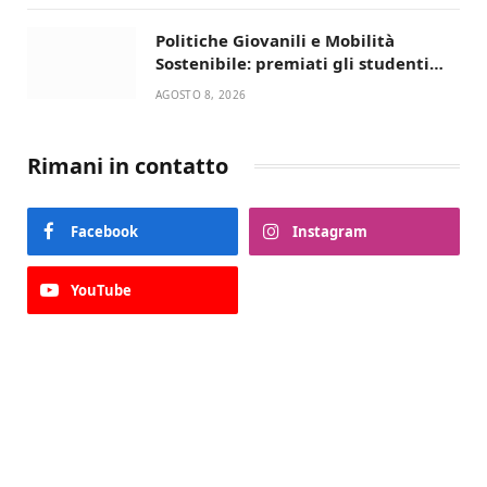
Politiche Giovanili e Mobilità
Sostenibile: premiati gli studenti
universitari del bando “La strada
AGOSTO 8, 2026
giusta”
Rimani in contatto
Facebook
Instagram
YouTube