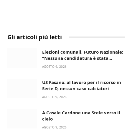
Gli articoli più letti
Elezioni comunali, Futuro Nazionale:
“Nessuna candidatura è stata
ancora decisa”
AGOSTO 9, 2026
US Fasano: al lavoro per il ricorso in
Serie D, nessun caso-calciatori
AGOSTO 9, 2026
A Casale Cardone una Stele verso il
cielo
AGOSTO 9, 2026