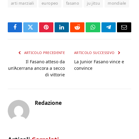
arti marziali
europeo
fasano
ju jitsu
mondiale
Facebook
Twitter
Pinterest
LinkedIn
Reddit
WhatsApp
Telegram
Email
ARTICOLO PRECEDENTE
ARTICOLO SUCCESSIVO
Il Fasano atteso da
La Junior Fasano vince e
un’Acerrana ancora a secco
convince
di vittorie
Redazione