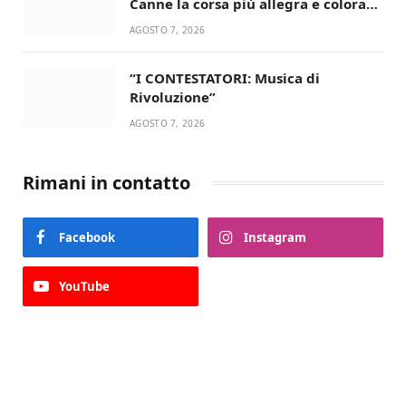
Canne la corsa più allegra e colorata
dell’estate!
AGOSTO 7, 2026
“I CONTESTATORI: Musica di
Rivoluzione”
AGOSTO 7, 2026
Rimani in contatto
Facebook
Instagram
YouTube