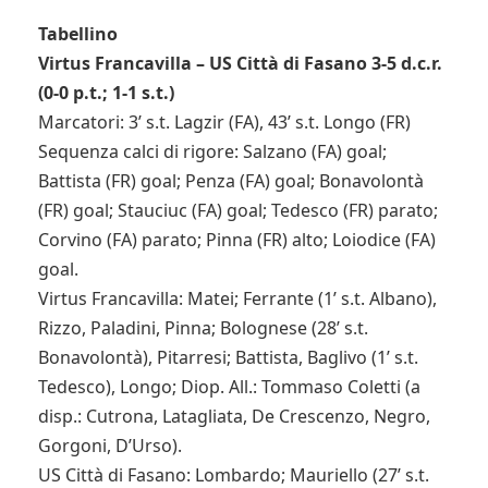
Tabellino
Virtus Francavilla – US Città di Fasano 3-5 d.c.r.
(0-0 p.t.; 1-1 s.t.)
Marcatori: 3’ s.t. Lagzir (FA), 43’ s.t. Longo (FR)
Sequenza calci di rigore: Salzano (FA) goal;
Battista (FR) goal; Penza (FA) goal; Bonavolontà
(FR) goal; Stauciuc (FA) goal; Tedesco (FR) parato;
Corvino (FA) parato; Pinna (FR) alto; Loiodice (FA)
goal.
Virtus Francavilla: Matei; Ferrante (1’ s.t. Albano),
Rizzo, Paladini, Pinna; Bolognese (28’ s.t.
Bonavolontà), Pitarresi; Battista, Baglivo (1’ s.t.
Tedesco), Longo; Diop. All.: Tommaso Coletti (a
disp.: Cutrona, Latagliata, De Crescenzo, Negro,
Gorgoni, D’Urso).
US Città di Fasano: Lombardo; Mauriello (27’ s.t.