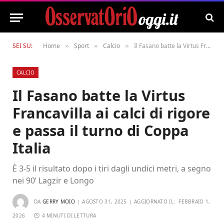
SEI SU:
Home
Sport
Calcio
Il Fasano batte la Virtus Francavilla ai calci di rigore e passa il turno di Coppa Italia
»
»
»
CALCIO
Il Fasano batte la Virtus
Francavilla ai calci di rigore
e passa il turno di Coppa
Italia
È 3-5 il risultato dopo i tiri dagli undici metri, a segno
nei 90’ Lagzir e Longo
DA
GERRY MOIO
AGOSTO 31, 2025
AGGIORNATO IL:
FEBBRAIO 1,
2026
4 MINUTI DI LETTURA