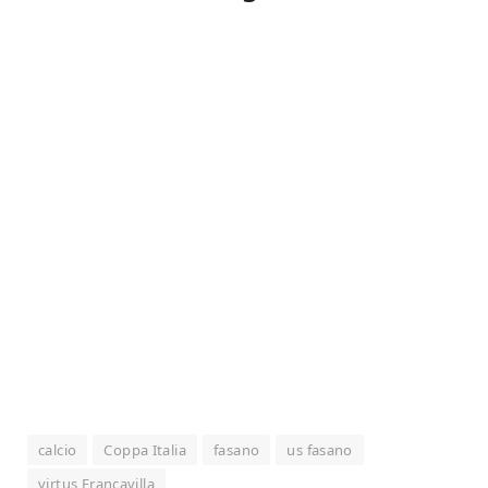
calcio
Coppa Italia
fasano
us fasano
virtus Francavilla