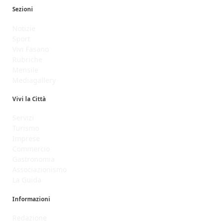
Sezioni
Notizie
Sport
Vivi Fasano
Rubriche
Mensile
Mediagallery
Vivi la Città
Servizi
Turismo
Imprese
Commercio
Gastronomia
Associazionismo
La Guida
Informazioni
Redazione