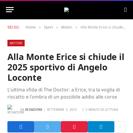
SEI SU:
Home
Sport
Motori
Alla Monte Erice si chiude il 2025 sportivo di Angelo Loconte
»
»
»
MOTORI
Alla Monte Erice si chiude il
2025 sportivo di Angelo
Loconte
L'ultima sfida di The Doctor: a Erice, tra la voglia di
riscatto e l'ombra di un possibile addio alle corse
DA
REDAZIONE
SETTEMBRE 3, 2025
3 MINUTI DI LETTURA