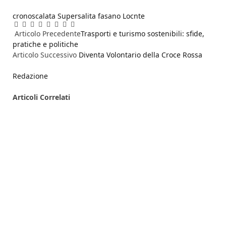
cronoscalata Supersalita
fasano
Locnte
Facebook
Twitter
Pinterest
LinkedIn
Reddit
WhatsApp
Telegram
Email
Articolo Precedente
Trasporti e turismo sostenibili: sfide,
pratiche e politiche
Articolo Successivo
Diventa Volontario della Croce Rossa
Redazione
Articoli
Correlati